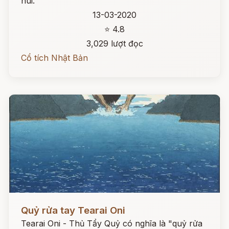
núi.
13-03-2020
⭐ 4.8
3,029 lượt đọc
Cổ tích Nhật Bản
Đọc ngay
Quỷ rửa tay Tearai Oni
Tearai Oni - Thủ Tẩy Quỷ có nghĩa là "quỷ rửa