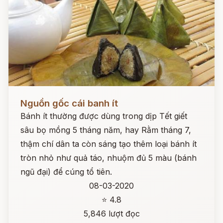
Đọc ngay
Nguồn gốc cái banh ít
Bánh ít thường được dùng trong dịp Tết giết
sâu bọ mồng 5 tháng năm, hay Rằm tháng 7,
thậm chí dân ta còn sáng tạo thêm loại bánh ít
tròn nhỏ như quả táo, nhuộm đủ 5 màu (bánh
ngũ đại) để cúng tổ tiên.
08-03-2020
⭐ 4.8
5,846 lượt đọc