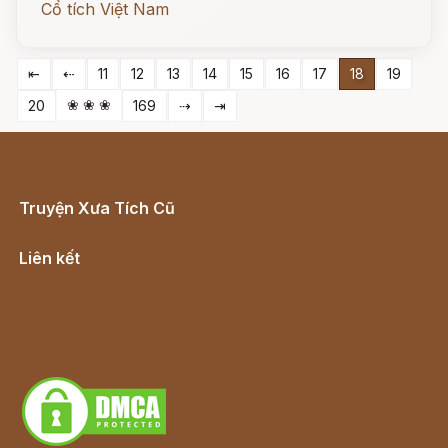
Cổ tích Việt Nam
⇤
⇠
11
12
13
14
15
16
17
18
19
❀ ❀ ❀
20
169
⇢
⇥
Truyện Xưa Tích Cũ
Cổ tích Việt Nam
Liên kết
Lịch vạn niên
Hà Nội cũ - Món ngon Hà Nội
Truyện kiếm hiệp - Ngôn tình
Download - Tải Miễn Phí