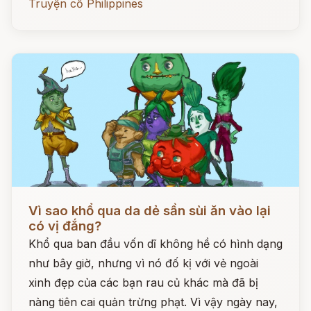
Truyện cổ Philippines
Đọc ngay
Vì sao khổ qua da dẻ sần sùi ăn vào lại
có vị đắng?
Khổ qua ban đầu vốn dĩ không hề có hình dạng
như bây giờ, nhưng vì nó đố kị với vẻ ngoài
xinh đẹp của các bạn rau củ khác mà đã bị
nàng tiên cai quản trừng phạt. Vì vậy ngày nay,