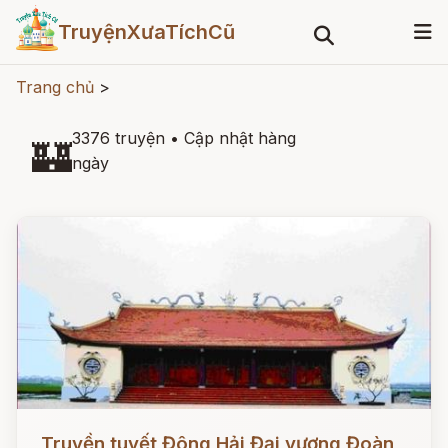
TruyệnXưaTíchCũ
Trang chủ
>
3376 truyện
•
Cập nhật hàng
🏰
ngày
Đọc ngay
Truyền tuyết Đông Hải Đại vương Đoàn