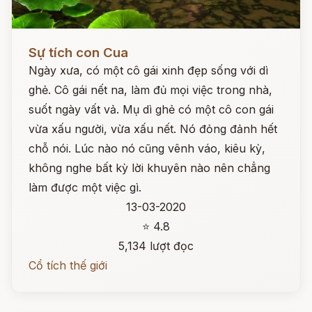
Đọc ngay
Sự tích con Cua
Ngày xưa, có một cô gái xinh đẹp sống với dì
ghẻ. Cô gái nết na, làm đủ mọi việc trong nhà,
suốt ngày vất vả. Mụ dì ghẻ có một cô con gái
vừa xấu người, vừa xấu nết. Nó đỏng đảnh hết
chỗ nói. Lúc nào nó cũng vênh váo, kiêu kỳ,
không nghe bất kỳ lời khuyên nào nên chẳng
làm được một việc gì.
13-03-2020
⭐ 4.8
5,134 lượt đọc
Cổ tích thế giới