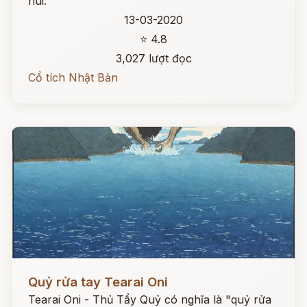
núi.
13-03-2020
⭐ 4.8
3,027 lượt đọc
Cổ tích Nhật Bản
Đọc ngay
Quỷ rửa tay Tearai Oni
Tearai Oni - Thủ Tẩy Quỷ có nghĩa là "quỷ rửa