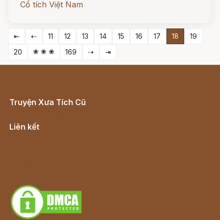
Cổ tích Việt Nam
⇤
⇠
11
12
13
14
15
16
17
18
19
❀ ❀ ❀
20
169
⇢
⇥
Truyện Xưa Tích Cũ
Cổ tích Việt Nam
Liên kết
Lịch vạn niên
Hà Nội cũ - Món ngon Hà Nội
Truyện kiếm hiệp - Ngôn tình
Download - Tải Miễn Phí