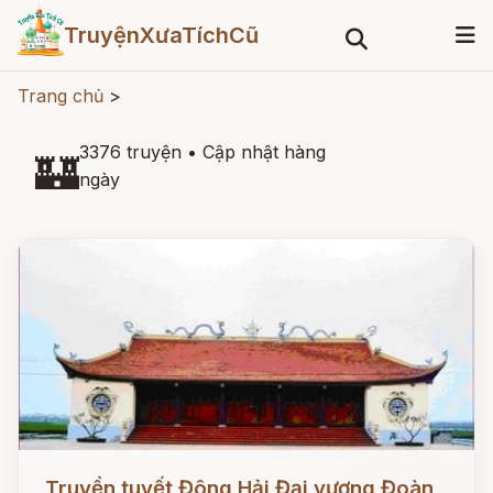
TruyệnXưaTíchCũ
Trang chủ
>
3376 truyện
•
Cập nhật hàng
🏰
ngày
Đọc ngay
Truyền tuyết Đông Hải Đại vương Đoàn