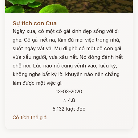
Đọc ngay
Sự tích con Cua
Ngày xưa, có một cô gái xinh đẹp sống với dì
ghẻ. Cô gái nết na, làm đủ mọi việc trong nhà,
suốt ngày vất vả. Mụ dì ghẻ có một cô con gái
vừa xấu người, vừa xấu nết. Nó đỏng đảnh hết
chỗ nói. Lúc nào nó cũng vênh váo, kiêu kỳ,
không nghe bất kỳ lời khuyên nào nên chẳng
làm được một việc gì.
13-03-2020
⭐ 4.8
5,132 lượt đọc
Cổ tích thế giới