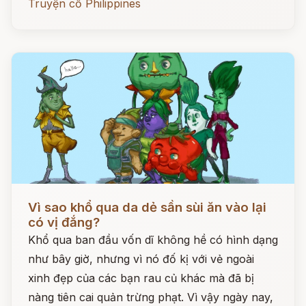
Truyện cổ Philippines
Đọc ngay
Vì sao khổ qua da dẻ sần sùi ăn vào lại
có vị đắng?
Khổ qua ban đầu vốn dĩ không hề có hình dạng
như bây giờ, nhưng vì nó đố kị với vẻ ngoài
xinh đẹp của các bạn rau củ khác mà đã bị
nàng tiên cai quản trừng phạt. Vì vậy ngày nay,