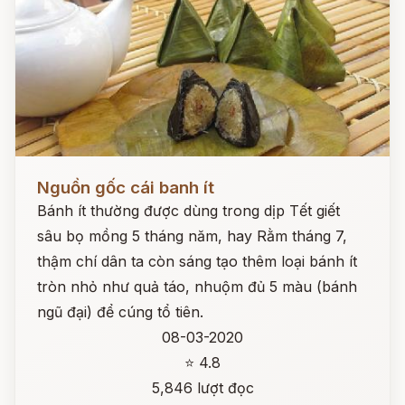
Đọc ngay
Nguồn gốc cái banh ít
Bánh ít thường được dùng trong dịp Tết giết
sâu bọ mồng 5 tháng năm, hay Rằm tháng 7,
thậm chí dân ta còn sáng tạo thêm loại bánh ít
tròn nhỏ như quả táo, nhuộm đủ 5 màu (bánh
ngũ đại) để cúng tổ tiên.
08-03-2020
⭐ 4.8
5,846 lượt đọc