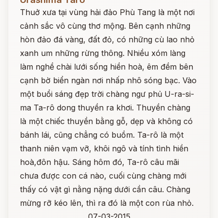
Thuở xưa tại vùng hải đảo Phù Tang là một nơi
cảnh sắc vô cùng thơ mộng. Bên cạnh những
hòn đảo đá vàng, đất đỏ, có những cù lao nhỏ
xanh um những rừng thông. Nhiều xóm làng
làm nghề chài lưới sống hiền hoà, êm đềm bên
cạnh bờ biển ngàn nơi nhấp nhô sóng bạc. Vào
một buổi sáng đẹp trời chàng ngư phủ U-ra-si-
ma Ta-rô dong thuyền ra khơi. Thuyền chàng
là một chiếc thuyền bằng gỗ, dẹp và không có
bánh lái, cũng chẳng có buồm. Ta-rô là một
thanh niên vạm vỡ, khôi ngô và tính tình hiền
hoà,đôn hậu. Sáng hôm đó, Ta-rô câu mãi
chưa được con cá nào, cuối cùng chàng mới
thấy có vật gì nằng nặng dưới cần câu. Chàng
mừng rỡ kéo lên, thì ra đó là một con rùa nhỏ.
07-03-2015