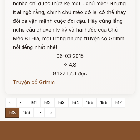
nghèo chỉ được thừa kế một... chú mèo! Nhưng
ít ai ngờ rằng, chính chú mèo đó lại có thể thay
đổi cả vận mệnh cuộc đời cậu. Hãy cùng lắng
nghe câu chuyện ly kỳ và hài hước của Chú
Mèo Đi Hia, một trong những truyện cổ Grimm
nổi tiếng nhất nhé!
06-03-2015
⭐ 4.8
8,127 lượt đọc
Truyện cổ Grimm
⇤
⇠
161
162
163
164
165
166
167
168
169
⇢
⇥