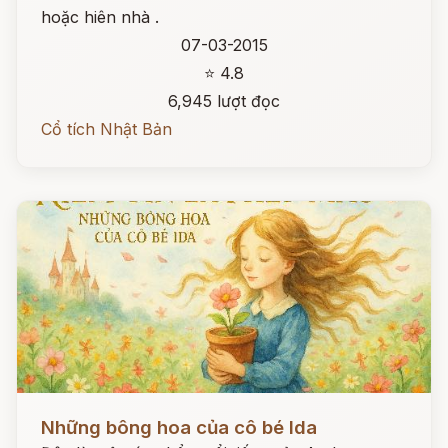
hoặc hiên nhà .
07-03-2015
⭐ 4.8
6,945 lượt đọc
Cổ tích Nhật Bản
Đọc ngay
Những bông hoa của cô bé Ida