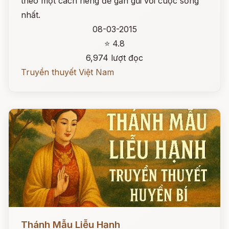
theo một cách riêng để gần gũi với cuộc sống
nhất.
08-03-2015
⭐ 4.8
6,974 lượt đọc
Truyền thuyết Việt Nam
Đọc ngay
Thánh Mẫu Liễu Hạnh