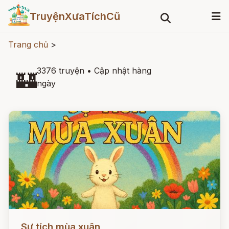
TruyệnXưaTíchCũ
Trang chủ
>
3376 truyện
•
Cập nhật hàng
🏰
ngày
Đọc ngay
Sự tích mùa xuân