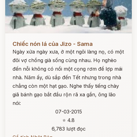
Đọc ngay
Chiếc nón lá của Jizo - Sama
Ngày xửa ngày xưa, ở một ngôi làng nọ, có một
đôi vợ chồng già sống cùng nhau. Họ nghèo
đến nỗi không có nổi một cọng rơm để lợp mái
nhà. Năm ấy, dù sắp đến Tết nhưng trong nhà
chẳng còn một hạt gạo. Nghe thấy tiếng chày
giã bánh gạo bắt đầu rộn rã xa gần, ông lão
nói:
07-03-2015
⭐ 4.8
6,783 lượt đọc