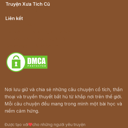
Truyện Xưa Tích Cũ
Cổ tích Việt Nam
Liên kết
Lịch vạn niên
Hà Nội cũ - Món ngon Hà Nội
Truyện kiếm hiệp - Ngôn tình
Download - Tải Miễn Phí
Nơi lưu giữ và chia sẻ những câu chuyện cổ tích, thần
thoại và truyền thuyết bất hủ từ khắp nơi trên thế giới.
Mỗi câu chuyện đều mang trong mình một bài học và
niềm cảm hứng.
Được tạo với
cho những người yêu truyện