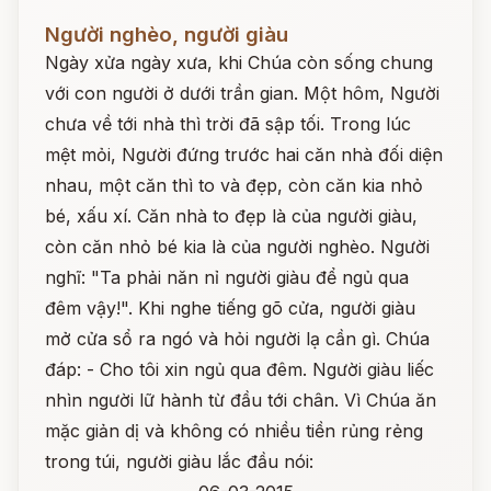
Đọc ngay
Người nghèo, người giàu
Ngày xửa ngày xưa, khi Chúa còn sống chung
với con người ở dưới trần gian. Một hôm, Người
chưa về tới nhà thì trời đã sập tối. Trong lúc
mệt mỏi, Người đứng trước hai căn nhà đối diện
nhau, một căn thì to và đẹp, còn căn kia nhỏ
bé, xấu xí. Căn nhà to đẹp là của người giàu,
còn căn nhỏ bé kia là của người nghèo. Người
nghĩ: "Ta phải năn nỉ người giàu để ngủ qua
đêm vậy!". Khi nghe tiếng gõ cửa, người giàu
mở cửa sổ ra ngó và hỏi người lạ cần gì. Chúa
đáp: - Cho tôi xin ngủ qua đêm. Người giàu liếc
nhìn người lữ hành từ đầu tới chân. Vì Chúa ăn
mặc giản dị và không có nhiều tiền rủng rẻng
trong túi, người giàu lắc đầu nói: