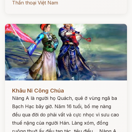
Thần thoại Việt Nam
Đọc ngay
Khâu Ni Công Chúa
Nàng A là người họ Quách, quê ở vùng ngã ba
Bạch Hạc bây giờ. Năm 16 tuổi, bố mẹ nàng
đều qua đời do phải vất vả cực nhọc vì sưu cao
thuế nặng của người Hán. Làng xóm, đồng
ruộng thuở ấy đều tan tác, tiêu điều ... Nàng A