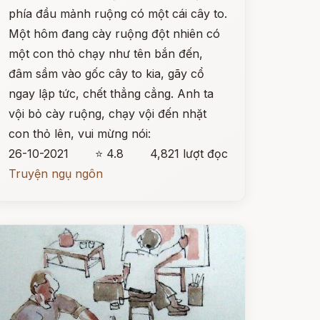
phía đầu mảnh ruộng có một cái cây to.
Một hôm đang cày ruộng đột nhiên có
một con thỏ chạy như tên bắn đến,
đâm sầm vào gốc cây to kia, gãy cổ
ngay lập tức, chết thẳng cẳng. Anh ta
vội bỏ cày ruộng, chạy vội đến nhặt
con thỏ lên, vui mừng nói:
26-10-2021
⭐ 4.8
4,821 lượt đọc
Truyện ngụ ngôn