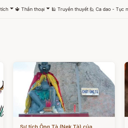
🞃
🞃
tích
🔱
Thần thoại
🕌
Truyền thuyết
🙋
Ca dao - Tục 
Đọc ngay
Đ
Sự tích Ông Tà (Nek Tà) của