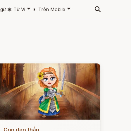
🞃
🞃
ngữ
🔯
Tử Vi
📱
Trên Mobile
ọc ngay
Con dao thần