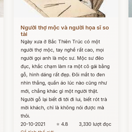
Đọc ngay
Đ
Người thợ mộc và người họa sĩ so
tài
Ngày xưa ở Bắc Thiên Trúc có một
người thợ mộc, tay nghề rất cao, mọi
người gọi anh là mộc sư. Mộc sư đẽo
đục, khắc chạm làm ra một cô gái bằng
gỗ, hình dáng rất đẹp. Đôi mắt to đen
nhìn thẳng, quần áo lúc nào cũng như
mới, chẳng khác gì một người thật.
Người gỗ lại biết đi tới đi lui, biết rót trà
mời khách, chỉ là không nói được mà
thôi.
20-10-2021
⭐ 4.8
3,330 lượt đọc