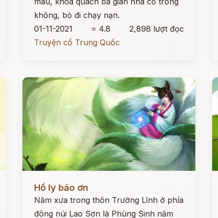
màu, khoá quách ba gian nhà cỏ trống
không, bỏ đi chạy nạn.
01-11-2021
⭐ 4.8
2,898 lượt đọc
Truyện cổ Trung Quốc
Đọc ngay
Đ
Hồ ly báo ơn
Năm xưa trong thôn Trường Lĩnh ở phía
đông núi Lao Sơn là Phùng Sinh năm