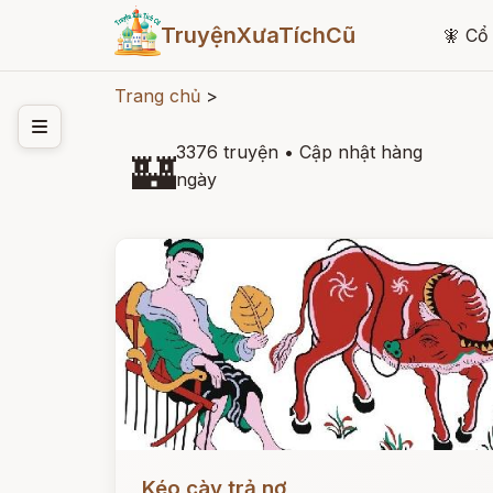
TruyệnXưaTíchCũ
🧚
Cổ 
Trang chủ
>
3376 truyện
•
Cập nhật hàng
🏰
ngày
Đọc ngay
Kéo cày trả nợ