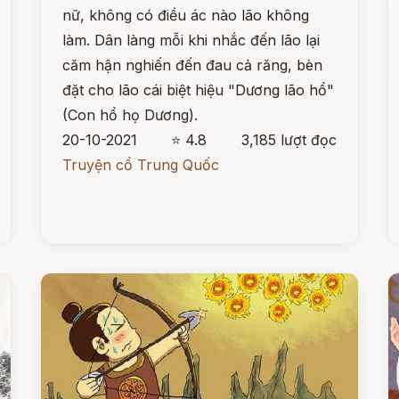
nữ, không có điều ác nào lão không
làm. Dân làng mỗi khi nhắc đến lão lại
căm hận nghiến đến đau cả răng, bèn
đặt cho lão cái biệt hiệu "Dương lão hổ"
(Con hổ họ Dương).
20-10-2021
⭐ 4.8
3,185 lượt đọc
Truyện cổ Trung Quốc