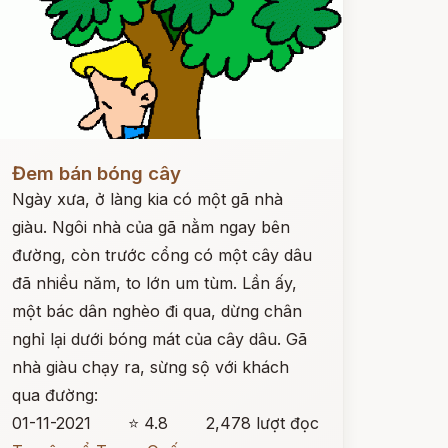
ọc ngay
Đem bán bóng cây
Ngày xưa, ở làng kia có một gã nhà
giàu. Ngôi nhà của gã nằm ngay bên
đường, còn trước cổng có một cây dâu
đã nhiều năm, to lớn um tùm. Lần ấy,
một bác dân nghèo đi qua, dừng chân
nghỉ lại dưới bóng mát của cây dâu. Gã
nhà giàu chạy ra, sừng sộ với khách
qua đường:
01-11-2021
⭐ 4.8
2,478 lượt đọc