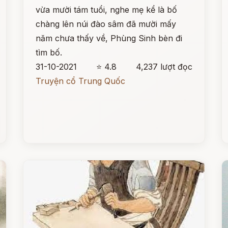
vừa mười tám tuổi, nghe mẹ kể là bố
chàng lên núi đào sâm đã mười mấy
năm chưa thấy về, Phùng Sinh bèn đi
tìm bố.
31-10-2021
⭐ 4.8
4,237 lượt đọc
Truyện cổ Trung Quốc