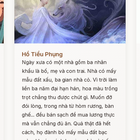
Đọc ngay
Đ
Hồ Tiểu Phụng
Ngày xưa có một nhà gồm ba nhân
khẩu là bố, mẹ và con trai. Nhà có mấy
mẫu đất xấu, ba gian nhà cỏ. Vì trời làm
liền ba năm đại hạn hán, hoa màu trồng
trọt chẳng thu được chút gì. Muốn đỡ
đói lòng, trong nhà từ hòm rương, bàn
ghế... đều bán sạch để mua lương thực
mà vẫn chẳng đủ ăn. Quả thật đã hết
cách, họ đành bỏ mấy mẫu đất bạc