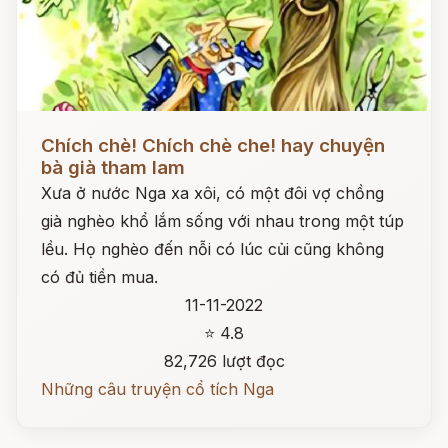
Đọc ngay
Chích chè! Chích chè che! hay chuyện
bà già tham lam
Xưa ở nước Nga xa xôi, có một đôi vợ chồng
già nghèo khổ lắm sống với nhau trong một túp
lều. Họ nghèo đến nỗi có lúc củi cũng không
có đủ tiền mua.
11-11-2022
⭐ 4.8
82,726 lượt đọc
Những câu truyện cổ tích Nga