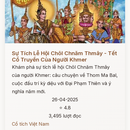
Đọc ngay
Sự Tích Lễ Hội Chôl Chnăm Thmây - Tết
Cổ Truyền Của Người Khmer
Khám phá sự tích lễ hội Chôl Chnăm Thmây
của người Khmer: câu chuyện về Thom Ma Bal,
cuộc đấu trí kỳ diệu với Đại Phạm Thiên và ý
nghĩa năm mới.
26-04-2025
⭐ 4.8
3,495 lượt đọc
Cổ tích Việt Nam