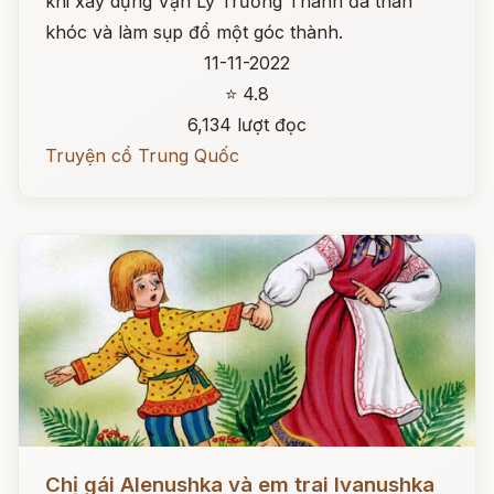
khi xây dựng Vạn Lý Trường Thành đã than
khóc và làm sụp đổ một góc thành.
11-11-2022
⭐ 4.8
6,134 lượt đọc
Truyện cổ Trung Quốc
Đọc ngay
Chị gái Alenushka và em trai Ivanushka