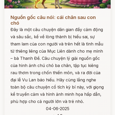
Đọc ngay
Nguồn gốc câu nói: cái chân sau con
chó
Đây là một câu chuyện dân gian đầy cảm động
và sâu sắc, kể về lòng thành bị hiểu sai, sự
tham lam của con người và trên hết là tình mẫu
tử thiêng liêng của Mục Liên dành cho mẹ mình
– bà Thanh Đề. Câu chuyện lý giải nguồn gốc
của hình ảnh chú chó ba chân, tập tục kiêng
rau thơm trong chốn thiền môn, và ra đời của
đại lễ Vu Lan báo hiếu. Hãy cùng lắng nghe
toàn bộ câu chuyện cổ tích kỳ bí này, với giọng
kể truyền cảm và hình ảnh minh họa hấp dẫn,
phù hợp cho cả người lớn và trẻ nhỏ.
04-06-2025