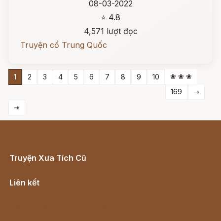
08-03-2022
⭐ 4.8
4,571 lượt đọc
Truyện cổ Trung Quốc
❀ ❀ ❀
1
2
3
4
5
6
7
8
9
10
169
⇢
⇥
Truyện Xưa Tích Cũ
Cổ tích Việt Nam
Liên kết
Lịch vạn niên
Hà Nội cũ - Món ngon Hà Nội
Truyện kiếm hiệp - Ngôn tình