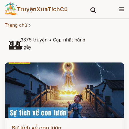
TruyệnXưaTíchCũ
Trang chủ
>
3376 truyện
•
Cập nhật hàng
🏰
ngày
Đọc ngay
Sự tích về con lươn