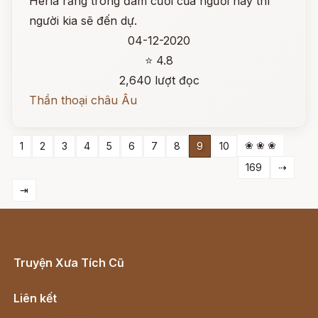
Herla rằng trong đám cưới của người này thì
người kia sẽ đến dự.
04-12-2020
⭐ 4.8
2,640 lượt đọc
Thần thoại châu Âu
❀ ❀ ❀
1
2
3
4
5
6
7
8
9
10
169
⇢
⇥
Truyện Xưa Tích Cũ
Cổ tích Việt Nam
Liên kết
Lịch vạn niên