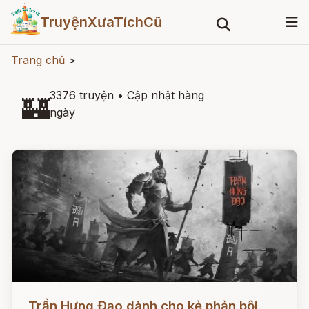
TruyệnXưaTíchCũ
Trang chủ
>
3376 truyện
•
Cập nhật hàng
🏰
ngày
Đọc ngay
Trần Hưng Đạo dành cho kẻ phản bội