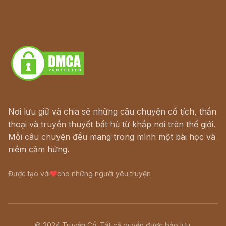
Hà Nội cũ - Món ngon Hà Nội
Truyện kiếm hiệp - Ngôn tình
Download - Tải Miễn Phí
Nơi lưu giữ và chia sẻ những câu chuyện cổ tích, thần
thoại và truyền thuyết bất hủ từ khắp nơi trên thế giới.
Mỗi câu chuyện đều mang trong mình một bài học và
niềm cảm hứng.
Được tạo với
cho những người yêu truyện
© 2024 Truyện Cổ. Tất cả quyền được bảo lưu.