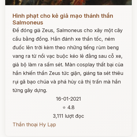
Đọc ngay
Hình phạt cho kẻ giả mạo thánh thần
Salmoneus
Để đóng giả Zeus, Salmoneus cho xây một cây
cầu bằng đồng. Hắn đánh xe thần tốc, ném
đuốc lên trời kèm theo những tiếng rùm beng
vang ra từ nồi vạc buộc kéo lê đằng sau cỗ xe,
giả bộ làm ra sấm sét. Màn cosplay thất bại của
hắn khiến thần Zeus tức giận, giáng tia sét thiêu
rụi gã bạo chúa và phá hủy cả thị trấn mà hắn
từng gây dựng.
16-01-2021
⭐ 4.8
3,111 lượt đọc
Thần thoại Hy Lạp