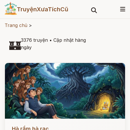
TruyệnXưaTíchCũ
Trang chủ
>
3376 truyện
•
Cập nhật hàng
🏰
ngày
Đọc ngay
Hà rầm hà rạc