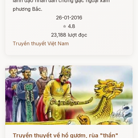
lãnh đạo nhân dân chống giặc ngoại xâm
phương Bắc.
26-01-2016
⭐ 4.8
23,188 lượt đọc
Truyền thuyết Việt Nam
Đọc ngay
Truyền thuyết về hồ gươm, rùa "thần"