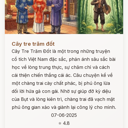
Đọc ngay
Cây tre trăm đốt
Cây Tre Trăm Đốt là một trong những truyện
cổ tích Việt Nam đặc sắc, phản ánh sâu sắc bài
học về lòng trung thực, sự chăm chỉ và cách
cái thiện chiến thắng cái ác. Câu chuyện kể về
một chàng trai cày chất phác, bị phú ông lừa
dối lời hứa gả con gái. Nhờ sự giúp đỡ kỳ diệu
của Bụt và lòng kiên trì, chàng trai đã vạch mặt
phú ông gian xảo và giành lại công lý cho mình.
07-06-2025
⭐ 4.8