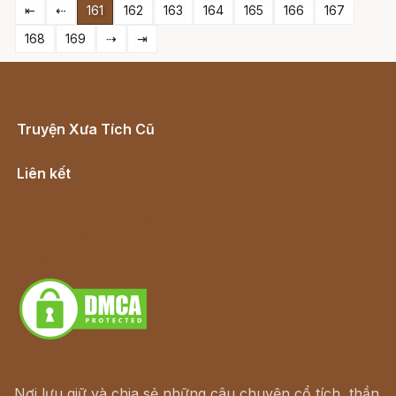
⇤
⇠
161
162
163
164
165
166
167
168
169
⇢
⇥
Truyện Xưa Tích Cũ
Cổ tích Việt Nam
Liên kết
Lịch vạn niên
Hà Nội cũ - Món ngon Hà Nội
Truyện kiếm hiệp - Ngôn tình
Download - Tải Miễn Phí
Nơi lưu giữ và chia sẻ những câu chuyện cổ tích, thần