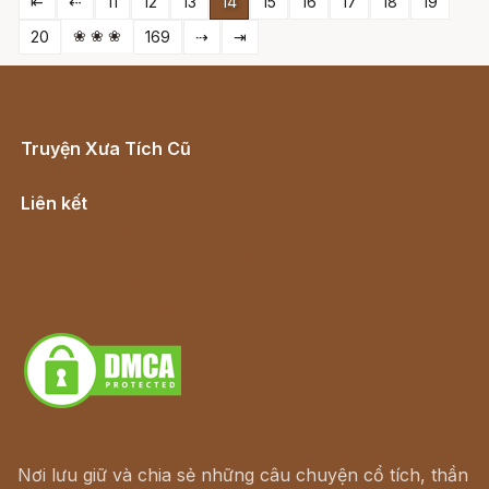
⇤
⇠
11
12
13
14
15
16
17
18
19
❀ ❀ ❀
20
169
⇢
⇥
Truyện Xưa Tích Cũ
Cổ tích Việt Nam
Liên kết
Lịch vạn niên
Hà Nội cũ - Món ngon Hà Nội
Truyện kiếm hiệp - Ngôn tình
Download - Tải Miễn Phí
Nơi lưu giữ và chia sẻ những câu chuyện cổ tích, thần