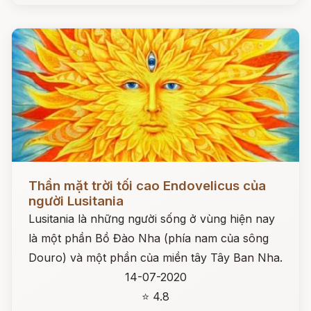
Đọc ngay
Thần mặt trời tối cao Endovelicus của
người Lusitania
Lusitania là những người sống ở vùng hiện nay
là một phần Bồ Đào Nha (phía nam của sông
Douro) và một phần của miền tây Tây Ban Nha.
14-07-2020
⭐ 4.8