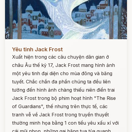
Đọc ngay
Yêu tinh Jack Frost
Xuất hiện trong các câu chuyện dân gian ở
châu Âu thế kỷ 17, Jack Frost mang hình ảnh
một yêu tinh đại diện cho mùa đông và băng
tuyết. Chắc chắn đa phần chúng ta đều liên
tưởng đến hình ảnh chàng thiếu niên điển trai
Jack Frost trong bộ phim hoạt hình "The Rise
of Guardians", thế nhưng trên thực tế, các
tranh vễ về Jack Frost trong truyền thuyết
thường minh họa bằng 1 con tiểu yêu xấu xí với
cái mũi nhọn, những gai băng tua tủa quanh