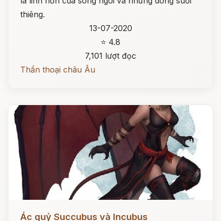
là linh hồn của sông ngòi và những dòng suối
thiêng.
13-07-2020
⭐ 4.8
7,101 lượt đọc
Thần thoại châu Âu
Đọc ngay
Ác quỷ Succubus và Incubus