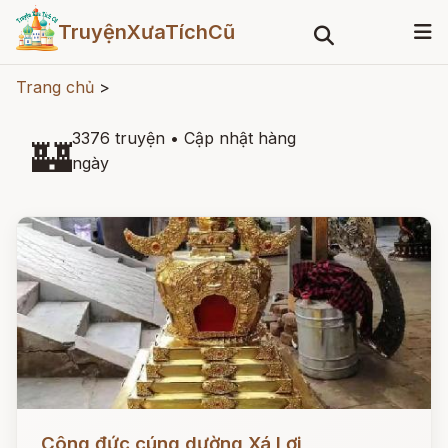
TruyệnXưaTíchCũ
Trang chủ
>
3376 truyện
•
Cập nhật hàng
🏰
ngày
Đọc ngay
Công đức cúng dường Xá Lợi