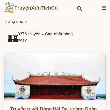
TruyệnXưaTíchCũ
Trang chủ
>
3376 truyện
•
Cập nhật hàng
🏰
ngày
Đọc ngay
Truyền tuyết Đông Hải Đại vương Đoàn