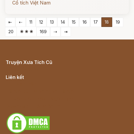
Cổ tích Việt Nam
⇤
⇠
11
12
13
14
15
16
17
18
19
❀ ❀ ❀
20
169
⇢
⇥
Truyện Xưa Tích Cũ
Cổ tích Việt Nam
Liên kết
Lịch vạn niên
Hà Nội cũ - Món ngon Hà Nội
Truyện kiếm hiệp - Ngôn tình
Download - Tải Miễn Phí