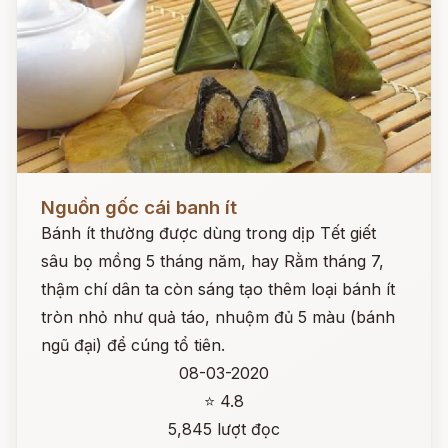
Đọc ngay
Nguồn gốc cái banh ít
Bánh ít thường được dùng trong dịp Tết giết
sâu bọ mồng 5 tháng năm, hay Rằm tháng 7,
thậm chí dân ta còn sáng tạo thêm loại bánh ít
tròn nhỏ như quả táo, nhuộm đủ 5 màu (bánh
ngũ đại) để cúng tổ tiên.
08-03-2020
⭐ 4.8
5,845 lượt đọc