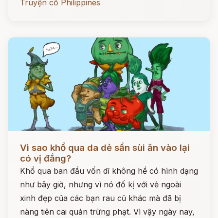
Truyện cổ Philippines
Đọc ngay
Vì sao khổ qua da dẻ sần sùi ăn vào lại
có vị đắng?
Khổ qua ban đầu vốn dĩ không hề có hình dạng
như bây giờ, nhưng vì nó đố kị với vẻ ngoài
xinh đẹp của các bạn rau củ khác mà đã bị
nàng tiên cai quản trừng phạt. Vì vậy ngày nay,