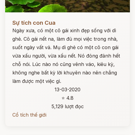
Đọc ngay
Sự tích con Cua
Ngày xưa, có một cô gái xinh đẹp sống với dì
ghẻ. Cô gái nết na, làm đủ mọi việc trong nhà,
suốt ngày vất vả. Mụ dì ghẻ có một cô con gái
vừa xấu người, vừa xấu nết. Nó đỏng đảnh hết
chỗ nói. Lúc nào nó cũng vênh váo, kiêu kỳ,
không nghe bất kỳ lời khuyên nào nên chẳng
làm được một việc gì.
13-03-2020
⭐ 4.8
5,129 lượt đọc
Cổ tích thế giới