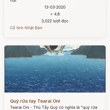
núi.
13-03-2020
⭐ 4.8
3,022 lượt đọc
Cổ tích Nhật Bản
Đọc ngay
Quỷ rửa tay Tearai Oni
Tearai Oni - Thủ Tẩy Quỷ có nghĩa là "quỷ rửa