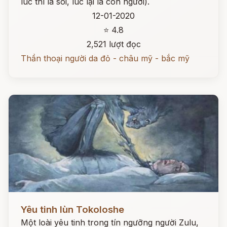
lúc thì là sói, lúc lại là con người).
12-01-2020
⭐ 4.8
2,521 lượt đọc
Thần thoại người da đỏ - châu mỹ - bắc mỹ
Đọc ngay
Yêu tinh lùn Tokoloshe
Một loài yêu tinh trong tín ngưỡng người Zulu,