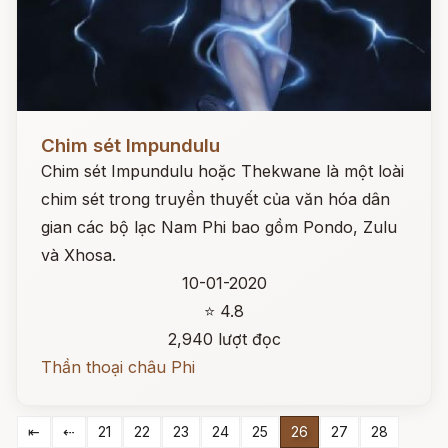
Đọc ngay
Chim sét Impundulu
Chim sét Impundulu hoặc Thekwane là một loài
chim sét trong truyền thuyết của văn hóa dân
gian các bộ lạc Nam Phi bao gồm Pondo, Zulu
và Xhosa.
10-01-2020
⭐ 4.8
2,940 lượt đọc
Thần thoại châu Phi
⇤
⇠
21
22
23
24
25
26
27
28