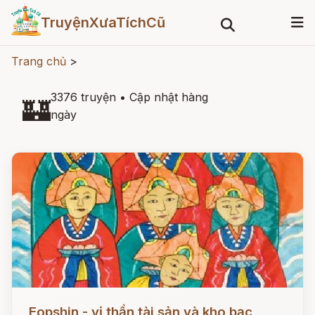
TruyệnXưaTíchCũ
Trang chủ
>
3376 truyện
•
Cập nhật hàng
🏰
ngày
Đọc ngay
Eopshin - vị thần tài sản và kho bạc