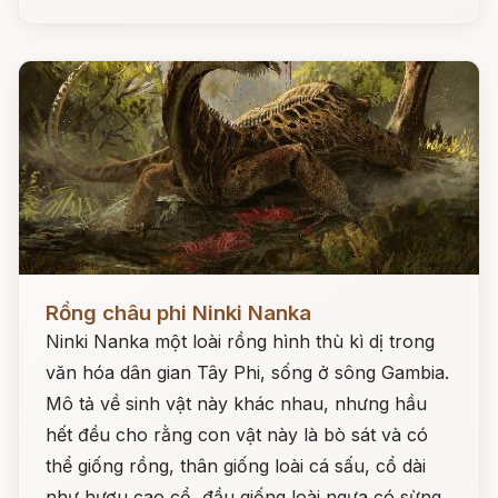
Đọc ngay
Rồng châu phi Ninki Nanka
Ninki Nanka một loài rồng hình thù kì dị trong
văn hóa dân gian Tây Phi, sống ở sông Gambia.
Mô tả về sinh vật này khác nhau, nhưng hầu
hết đều cho rằng con vật này là bò sát và có
thể giống rồng, thân giống loài cá sấu, cổ dài
như hươu cao cổ, đầu giống loài ngựa có sừng,