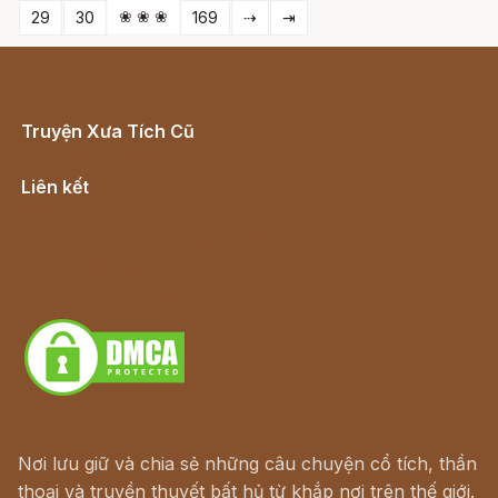
❀ ❀ ❀
29
30
169
⇢
⇥
Truyện Xưa Tích Cũ
Cổ tích Việt Nam
Liên kết
Lịch vạn niên
Hà Nội cũ - Món ngon Hà Nội
Truyện kiếm hiệp - Ngôn tình
Download - Tải Miễn Phí
Nơi lưu giữ và chia sẻ những câu chuyện cổ tích, thần
thoại và truyền thuyết bất hủ từ khắp nơi trên thế giới.