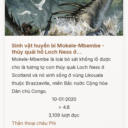
Đọc ngay
Sinh vật huyền bí Mokele-Mbembe -
thủy quái hồ Loch Ness ở...
Mokele-Mbembe là loài bò sát khổng lồ được
cho là tương tự con thủy quái Loch Ness ở
Scotland và nó sinh sống ở vùng Likouala
thuộc Brazzaville, miền Bắc nước Cộng hòa
Dân chủ Congo.
10-01-2020
⭐ 4.8
3,109 lượt đọc
Thần thoại châu Phi