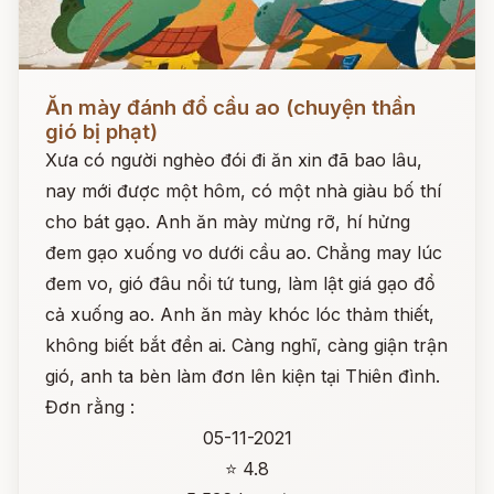
Đọc ngay
Ăn mày đánh đổ cầu ao (chuyện thần
gió bị phạt)
Xưa có người nghèo đói đi ăn xin đã bao lâu,
nay mới được một hôm, có một nhà giàu bố thí
cho bát gạo. Anh ăn mày mừng rỡ, hí hửng
đem gạo xuống vo dưới cầu ao. Chẳng may lúc
đem vo, gió đâu nổi tứ tung, làm lật giá gạo đổ
cả xuống ao. Anh ăn mày khóc lóc thảm thiết,
không biết bắt đền ai. Càng nghĩ, càng giận trận
gió, anh ta bèn làm đơn lên kiện tại Thiên đình.
Đơn rằng :
05-11-2021
⭐ 4.8