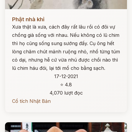
Đọc ngay
Phật nhà khỉ
Xưa thật là xưa, cách đây rất lâu rồi có đôi vự
chồng già sống với nhau. Nếu không có lũ chim
thì họ cũng sống sung sướng đấy. Cụ ông hết
lòng chăm chút mảnh ruộng nhỏ, nhổ từng túm
cỏ dại, nhưng hễ cứ vừa nhú được chồi nào thì
lũ chim háu đói, lại tới mổ cho bằng sạch.
17-12-2021
⭐ 4.8
4,070 lượt đọc
Cổ tích Nhật Bản