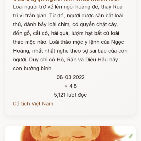
Loài người trở về lên ngôi hoàng đế, thay Rùa
trị vì trần gian. Từ đó, người được săn bắt loài
thú, đánh bẫy loài chim, có quyền chặt cây,
đốn gỗ, cắt cỏ, hái quả, lượm hạt bất cứ loài
thảo mộc nào. Loài thảo mộc y lệnh của Ngọc
Hoàng, nhất nhất nghe theo sự sai bảo của con
người. Duy chỉ có Hổ, Rắn và Diều Hâu hãy
còn bướng bỉnh
08-03-2022
⭐ 4.8
5,121 lượt đọc
Cổ tích Việt Nam