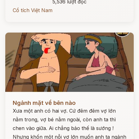
5,536 lượt đọc
Cổ tích Việt Nam
Đọc ngay
Ngảnh mặt về bên nào
Xưa một anh có hai vợ. Cứ đêm đêm vợ lớn
nằm trong, vợ bé nằm ngoài, còn anh ta thì
chen vào giữa. Ai chẳng bảo thế là sướng !
Nhưng khốn một nỗi vợ lớn muốn anh ta ngảnh