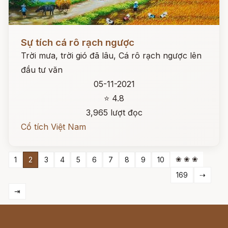
Đọc ngay
Sự tích cá rô rạch ngược
Trời mưa, trời gió đã lâu, Cá rô rạch ngược lên
đầu tư văn
05-11-2021
⭐ 4.8
3,965 lượt đọc
Cổ tích Việt Nam
❀ ❀ ❀
1
2
3
4
5
6
7
8
9
10
169
⇢
⇥