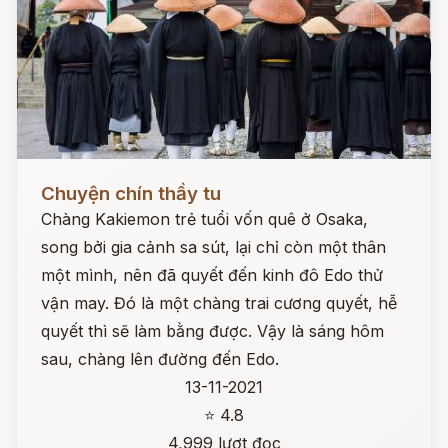
Đọc ngay
Chuyện chín thầy tu
Chàng Kakiemon trẻ tuổi vốn quê ở Osaka,
song bởi gia cảnh sa sút, lại chỉ còn một thân
một mình, nên đã quyết đến kinh đô Edo thử
vận may. Đó là một chàng trai cương quyết, hễ
quyết thì sẽ làm bằng được. Vậy là sáng hôm
sau, chàng lên đường đến Edo.
13-11-2021
⭐ 4.8
4,999 lượt đọc