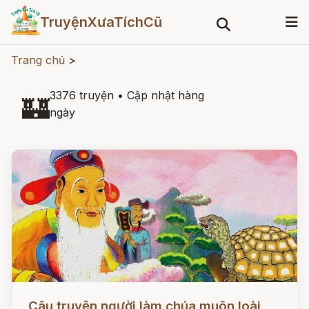
TruyệnXưaTíchCũ
Trang chủ
>
3376 truyện
•
Cập nhật hàng
🏰
ngày
Đọc ngay
Câu truyện người làm chúa muôn loài