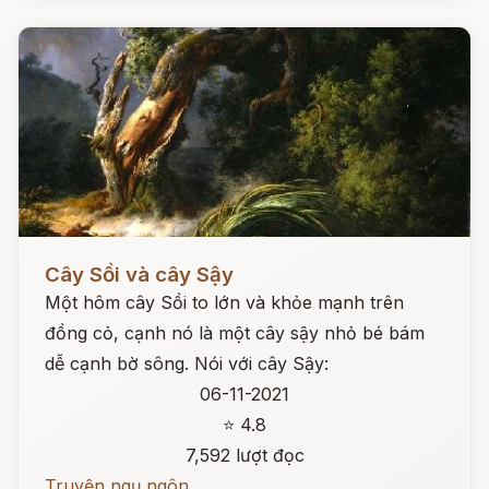
Đọc ngay
Cây Sồi và cây Sậy
Một hôm cây Sồi to lớn và khỏe mạnh trên
đồng cỏ, cạnh nó là một cây sậy nhỏ bé bám
dễ cạnh bờ sông. Nói với cây Sậy:
06-11-2021
⭐ 4.8
7,592 lượt đọc
Truyện ngụ ngôn