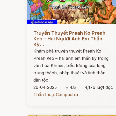
Đọc ngay
Truyền Thuyết Preah Ko Preah
Keo – Hai Người Anh Em Thần
Kỳ...
Khám phá truyền thuyết Preah Ko
Preah Keo – hai anh em thần kỳ trong
văn hóa Khmer, biểu tượng của lòng
trung thành, phép thuật và tinh thần
dân tộc
26-04-2025
⭐ 4.8
4,176 lượt đọc
Thần thoại Campuchia