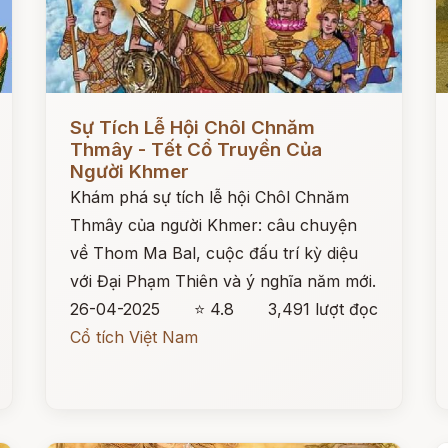
Đọc ngay
Đ
Sự Tích Lễ Hội Chôl Chnăm
Thmây - Tết Cổ Truyền Của
Người Khmer
Khám phá sự tích lễ hội Chôl Chnăm
Thmây của người Khmer: câu chuyện
về Thom Ma Bal, cuộc đấu trí kỳ diệu
với Đại Phạm Thiên và ý nghĩa năm mới.
26-04-2025
⭐ 4.8
3,491 lượt đọc
Cổ tích Việt Nam