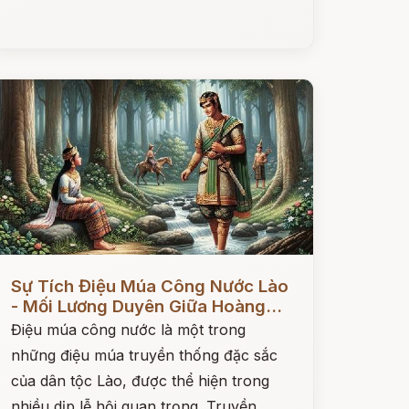
ọc ngay
Sự Tích Điệu Múa Công Nước Lào
- Mối Lương Duyên Giữa Hoàng...
Điệu múa công nước là một trong
những điệu múa truyền thống đặc sắc
của dân tộc Lào, được thể hiện trong
nhiều dịp lễ hội quan trọng. Truyền