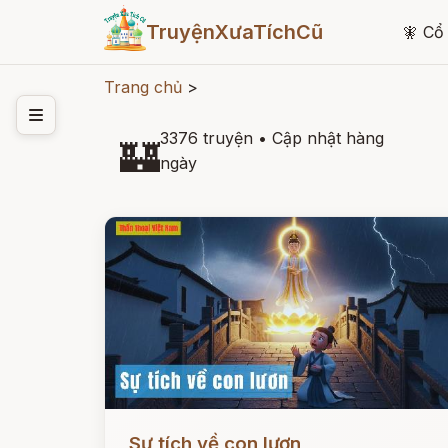
TruyệnXưaTíchCũ
🧚
Cổ 
Trang chủ
>
3376 truyện
•
Cập nhật hàng
🏰
ngày
Đọc ngay
Sự tích về con lươn