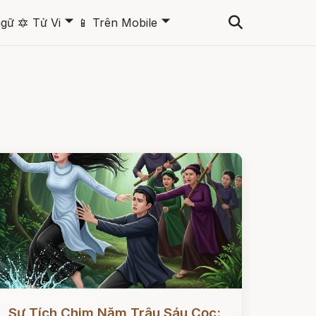
🞃
🞃
ngữ
🔯
Tử Vi
📱
Trên Mobile
ọc ngay
Sự Tích Chim Năm Trâu Sáu Cọc: