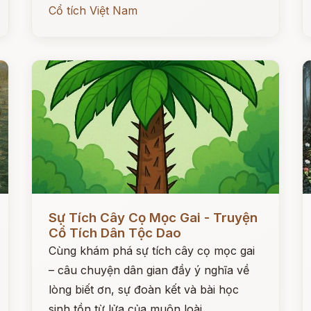
Cổ tích Việt Nam
Đọc ngay
Đ
Sự Tích Cây Cọ Mọc Gai - Truyện
Cổ Tích Dân Tộc Dao
Cùng khám phá sự tích cây cọ mọc gai
– câu chuyện dân gian đầy ý nghĩa về
lòng biết ơn, sự đoàn kết và bài học
sinh tồn từ lửa của muôn loài.