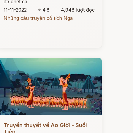
đã chết cả.
11-11-2022
⭐ 4.8
4,948 lượt đọc
Những câu truyện cổ tích Nga
ọc ngay
Truyền thuyết về Ao Giời - Suối
Tiên