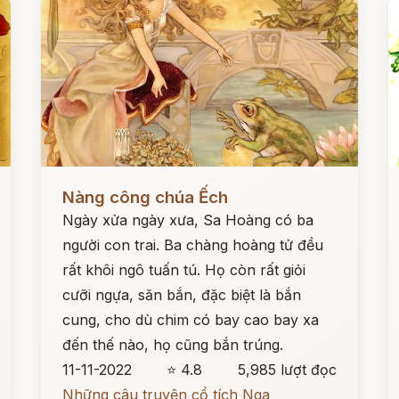
Đọc ngay
Đ
Nàng công chúa Ếch
Ngày xửa ngày xưa, Sa Hoàng có ba
người con trai. Ba chàng hoàng tử đều
rất khôi ngô tuấn tú. Họ còn rất giỏi
cưỡi ngựa, săn bắn, đặc biệt là bắn
cung, cho dù chim có bay cao bay xa
đến thế nào, họ cũng bắn trúng.
11-11-2022
⭐ 4.8
5,985 lượt đọc
Những câu truyện cổ tích Nga