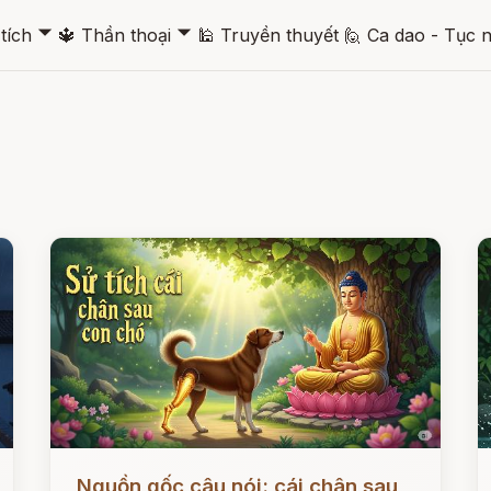
🞃
🞃
tích
🔱
Thần thoại
🕌
Truyền thuyết
🙋
Ca dao - Tục 
Đọc ngay
Đ
Nguồn gốc câu nói: cái chân sau