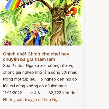
ọc ngay
Chích chè! Chích chè che! hay
chuyện bà già tham lam
Xưa ở nước Nga xa xôi, có một đôi vợ
chồng già nghèo khổ lắm sống với nhau
trong một túp lều. Họ nghèo đến nỗi có
lúc củi cũng không có đủ tiền mua.
11-11-2022
⭐ 4.8
82,722 lượt đọc
Những câu truyện cổ tích Nga