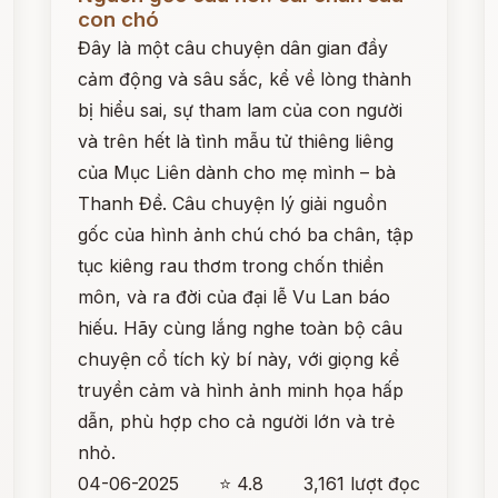
con chó
Đây là một câu chuyện dân gian đầy
cảm động và sâu sắc, kể về lòng thành
bị hiểu sai, sự tham lam của con người
và trên hết là tình mẫu tử thiêng liêng
của Mục Liên dành cho mẹ mình – bà
Thanh Đề. Câu chuyện lý giải nguồn
gốc của hình ảnh chú chó ba chân, tập
tục kiêng rau thơm trong chốn thiền
môn, và ra đời của đại lễ Vu Lan báo
hiếu. Hãy cùng lắng nghe toàn bộ câu
chuyện cổ tích kỳ bí này, với giọng kể
truyền cảm và hình ảnh minh họa hấp
dẫn, phù hợp cho cả người lớn và trẻ
nhỏ.
04-06-2025
⭐ 4.8
3,161 lượt đọc