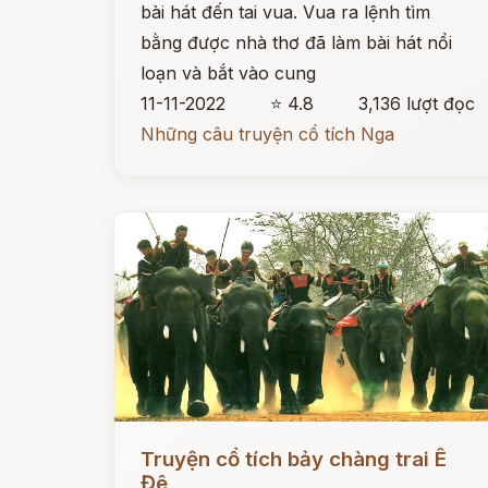
bài hát đến tai vua. Vua ra lệnh tìm
bằng được nhà thơ đã làm bài hát nổi
loạn và bắt vào cung
11-11-2022
⭐ 4.8
3,136 lượt đọc
Những câu truyện cổ tích Nga
Đọc ngay
Truyện cổ tích bảy chàng trai Ê
Đê