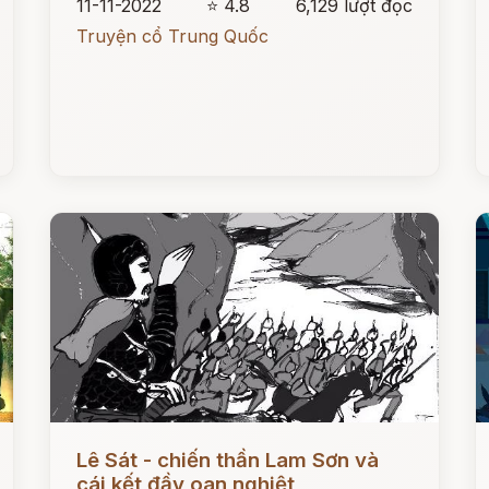
11-11-2022
⭐ 4.8
6,129 lượt đọc
Truyện cổ Trung Quốc
Đọc ngay
Đ
Lê Sát - chiến thần Lam Sơn và
cái kết đầy oan nghiệt