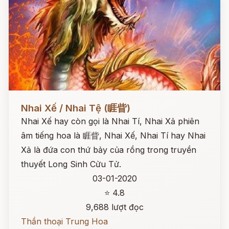
Đọc ngay
Nhai Xế / Nhai Tệ (睚眥)
Nhai Xế hay còn gọi là Nhai Tí, Nhai Xả phiên
âm tiếng hoa là 睚眥, Nhai Xế, Nhai Tí hay Nhai
Xả là đứa con thứ bảy của rồng trong truyền
thuyết Long Sinh Cửu Tử.
03-01-2020
⭐ 4.8
9,688 lượt đọc
Thần thoại Trung Hoa