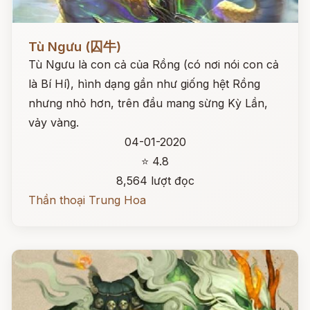
Đọc ngay
Tù Ngưu (囚牛)
Tù Ngưu là con cả của Rồng (có nơi nói con cả
là Bí Hí), hình dạng gần như giống hệt Rồng
nhưng nhỏ hơn, trên đầu mang sừng Kỳ Lần,
vảy vàng.
04-01-2020
⭐ 4.8
8,564 lượt đọc
Thần thoại Trung Hoa