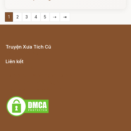
1
2
3
4
5
⇢
⇥
Truyện Xưa Tích Cũ
Cổ tích Việt Nam
Liên kết
Lịch vạn niên
Hà Nội cũ - Món ngon Hà Nội
Truyện kiếm hiệp - Ngôn tình
Download - Tải Miễn Phí