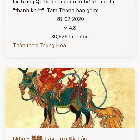
tại Trung Quốc, bắt nguồn từ hư không, từ
"thanh khiết". Tam Thanh bao gồm:
28-02-2020
⭐ 4.8
30,575 lượt đọc
Thần thoại Trung Hoa
Đọc ngay
Qilin - 麒麟 hay con Kỳ Lân