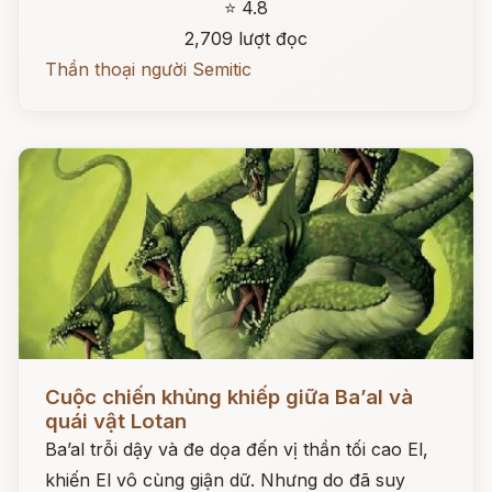
⭐ 4.8
2,709 lượt đọc
Thần thoại người Semitic
Đọc ngay
Cuộc chiến khủng khiếp giữa Ba’al và
quái vật Lotan
Ba’al trỗi dậy và đe dọa đến vị thần tối cao El,
khiến El vô cùng giận dữ. Nhưng do đã suy