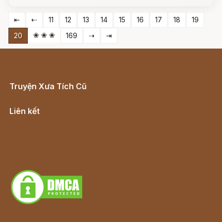
⇤
⇠
11
12
13
14
15
16
17
18
19
❀ ❀ ❀
20
169
⇢
⇥
Truyện Xưa Tích Cũ
Cổ tích Việt Nam
Liên kết
Lịch vạn niên
Hà Nội cũ - Món ngon Hà Nội
Truyện kiếm hiệp - Ngôn tình
Download - Tải Miễn Phí