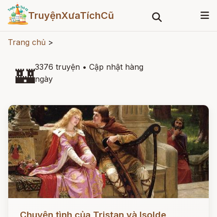
TruyệnXưaTíchCũ
Trang chủ
>
3376 truyện
•
Cập nhật hàng
🏰
ngày
Đọc ngay
Chuyện tình của Tristan và Isolde