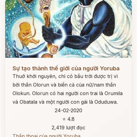
Đọc ngay
Sự tạo thành thế giới của người Yoruba
Thuở khởi nguyên, chỉ có bầu trời được trị vì
bởi thần Olorun và biển cả của nữ/nam thần
Olokun. Olorun có hai người con trai là Orumila
và Obatala và một người con gái là Oduduwa.
24-02-2020
⭐ 4.8
2,419 lượt đọc
Thần thoại của người Yoruba