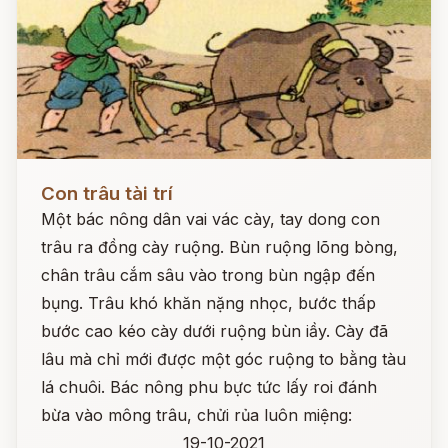
Đọc ngay
Con trâu tài trí
Một bác nông dân vai vác cày, tay dong con
trâu ra đồng cày ruộng. Bùn ruộng lõng bòng,
chân trâu cắm sâu vào trong bùn ngập đến
bụng. Trâu khó khăn nặng nhọc, bước thấp
bước cao kéo cày dưới ruộng bùn iầy. Cày đã
lâu mà chỉ mới được một góc ruộng to bằng tàu
lá chuôi. Bác nông phu bực tức lấy roi đánh
bừa vào mông trâu, chửi rủa luôn miệng:
19-10-2021