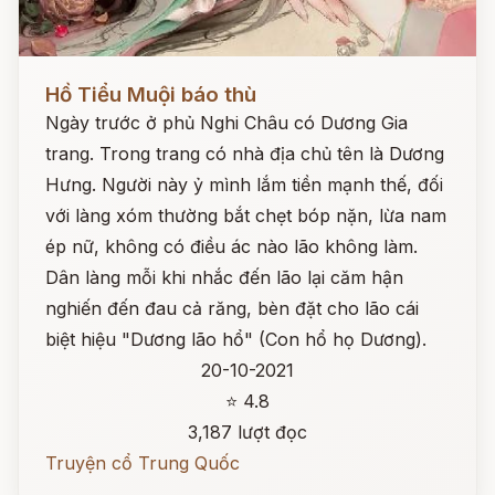
Đọc ngay
Hồ Tiểu Muội báo thù
Ngày trước ở phủ Nghi Châu có Dương Gia
trang. Trong trang có nhà địa chủ tên là Dương
Hưng. Người này ỷ mình lắm tiền mạnh thế, đối
với làng xóm thường bắt chẹt bóp nặn, lừa nam
ép nữ, không có điều ác nào lão không làm.
Dân làng mỗi khi nhắc đến lão lại căm hận
nghiến đến đau cả răng, bèn đặt cho lão cái
biệt hiệu "Dương lão hổ" (Con hổ họ Dương).
20-10-2021
⭐ 4.8
3,187 lượt đọc
Truyện cổ Trung Quốc