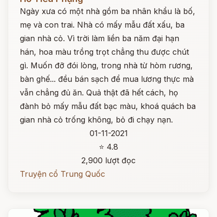
Ngày xưa có một nhà gồm ba nhân khẩu là bố,
mẹ và con trai. Nhà có mấy mẫu đất xấu, ba
gian nhà cỏ. Vì trời làm liền ba năm đại hạn
hán, hoa màu trồng trọt chẳng thu được chút
gì. Muốn đỡ đói lòng, trong nhà từ hòm rương,
bàn ghế... đều bán sạch để mua lương thực mà
vẫn chẳng đủ ăn. Quả thật đã hết cách, họ
đành bỏ mấy mẫu đất bạc màu, khoá quách ba
gian nhà cỏ trống không, bỏ đi chạy nạn.
01-11-2021
⭐ 4.8
2,900 lượt đọc
Truyện cổ Trung Quốc