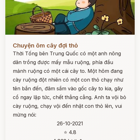
Đọc ngay
Chuyện ôm cây đợi thỏ
Thời Tống bên Trung Quốc có một anh nông
dân trồng được mấy mẫu ruộng, phía đầu
mảnh ruộng có một cái cây to. Một hôm đang
cày ruộng đột nhiên có một con thỏ chạy như
tên bắn đến, đâm sầm vào gốc cây to kia, gãy
cổ ngay lập tức, chết thẳng cẳng. Anh ta vội bỏ
cày ruộng, chạy vội đến nhặt con thỏ lên, vui
mừng nói:
26-10-2021
⭐ 4.8