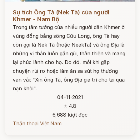
Đọc ngay
Sự tích Ông Tà (Nek Tà) của người
Khmer - Nam Bộ
Trong tâm tưởng của nhiều người dân Khmer ở
vùng đồng bằng sông Cửu Long, ông Tà hay
còn gọi là Nek Tà (hoặc NeakTa) và ông Địa là
những vị thần luôn gần gũi, thân thiện và mang
lại phúc lành cho họ. Do đó, mỗi khi gặp
chuyện rủi ro hoặc làm ăn sa sút họ thường
van vái: "Xin ông Tà, ông Địa gia trì cho tai qua
nạn khỏi".
04-11-2021
⭐ 4.8
6,688 lượt đọc
Thần thoại Việt Nam