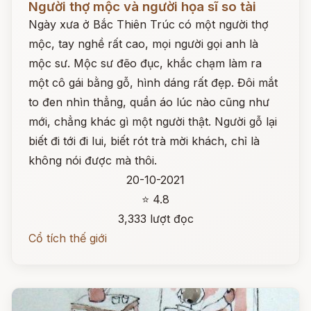
Người thợ mộc và người họa sĩ so tài
Ngày xưa ở Bắc Thiên Trúc có một người thợ
mộc, tay nghề rất cao, mọi người gọi anh là
mộc sư. Mộc sư đẽo đục, khắc chạm làm ra
một cô gái bằng gỗ, hình dáng rất đẹp. Đôi mắt
to đen nhìn thẳng, quần áo lúc nào cũng như
mới, chẳng khác gì một người thật. Người gỗ lại
biết đi tới đi lui, biết rót trà mời khách, chỉ là
không nói được mà thôi.
20-10-2021
⭐ 4.8
3,333 lượt đọc
Cổ tích thế giới