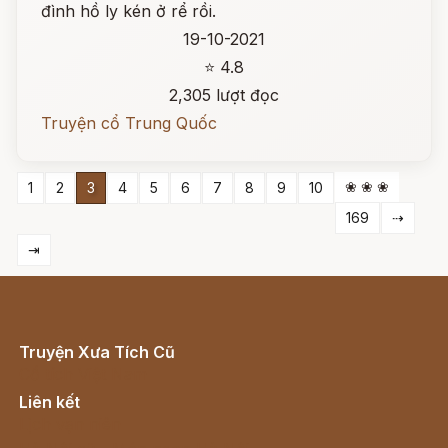
đình hồ ly kén ở rể rồi.
19-10-2021
⭐ 4.8
2,305 lượt đọc
Truyện cổ Trung Quốc
❀ ❀ ❀
1
2
3
4
5
6
7
8
9
10
169
⇢
⇥
Truyện Xưa Tích Cũ
Cổ tích Việt Nam
Liên kết
Lịch vạn niên