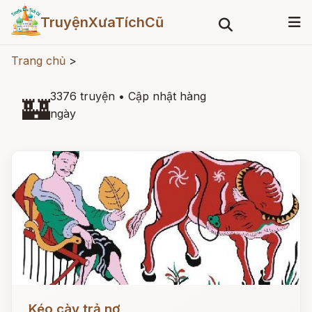
TruyệnXưaTíchCũ
Trang chủ
>
3376 truyện
•
Cập nhật hàng
🏰
ngày
Đọc ngay
Kéo cày trả nợ