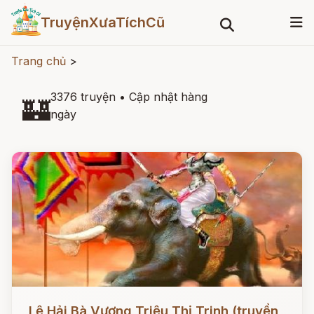
TruyệnXưaTíchCũ
Trang chủ
>
3376 truyện
•
Cập nhật hàng
🏰
ngày
Đọc ngay
Lệ Hải Bà Vương Triệu Thị Trinh (truyền