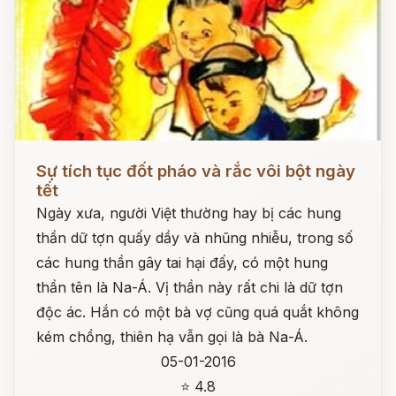
Đọc ngay
Sự tích tục đốt pháo và rắc vôi bột ngày
tết
Ngày xưa, người Việt thường hay bị các hung
thần dữ tợn quấy dầy và nhũng nhiễu, trong số
các hung thần gây tai hại đấy, có một hung
thần tên là Na-Á. Vị thần này rất chi là dữ tợn
độc ác. Hắn có một bà vợ cũng quá quắt không
kém chồng, thiên hạ vẫn gọi là bà Na-Á.
05-01-2016
⭐ 4.8