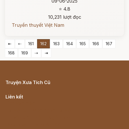
09-06-2025
⭐ 4.8
10,231 lượt đọc
Truyền thuyết Việt Nam
⇤
⇠
161
162
163
164
165
166
167
168
169
⇢
⇥
Truyện Xưa Tích Cũ
Cổ tích Việt Nam
Liên kết
Lịch vạn niên
Hà Nội cũ - Món ngon Hà Nội
Truyện kiếm hiệp - Ngôn tình
Download - Tải Miễn Phí