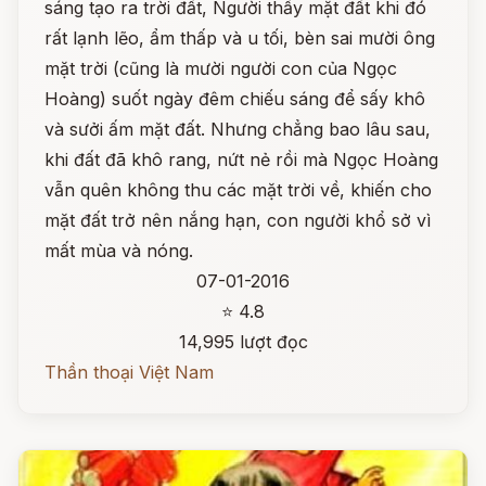
sáng tạo ra trời đất, Người thấy mặt đất khi đó
rất lạnh lẽo, ẩm thấp và u tối, bèn sai mười ông
mặt trời (cũng là mười người con của Ngọc
Hoàng) suốt ngày đêm chiếu sáng để sấy khô
và sưởi ấm mặt đất. Nhưng chẳng bao lâu sau,
khi đất đã khô rang, nứt nẻ rồi mà Ngọc Hoàng
vẫn quên không thu các mặt trời về, khiến cho
mặt đất trở nên nắng hạn, con người khổ sở vì
mất mùa và nóng.
07-01-2016
⭐ 4.8
14,995 lượt đọc
Thần thoại Việt Nam