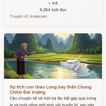
⭐ 4.8
9,284 lượt đọc
Truyện cổ Andersen
Đọc ngay
Sự tích con Giao Long hay thần Chung
Chính Đai Vương
Câu chuyện kể về một bà lão bắt gặp quả trứng
lạ và nuôi nấng một sinh vật huyền bí, sau này