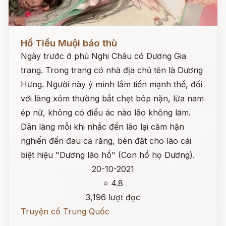
Đọc ngay
Hồ Tiểu Muội báo thù
Ngày trước ở phủ Nghi Châu có Dương Gia
trang. Trong trang có nhà địa chủ tên là Dương
Hưng. Người này ỷ mình lắm tiền mạnh thế, đối
với làng xóm thường bắt chẹt bóp nặn, lừa nam
ép nữ, không có điều ác nào lão không làm.
Dân làng mỗi khi nhắc đến lão lại căm hận
nghiến đến đau cả răng, bèn đặt cho lão cái
biệt hiệu "Dương lão hổ" (Con hổ họ Dương).
20-10-2021
⭐ 4.8
3,196 lượt đọc
Truyện cổ Trung Quốc