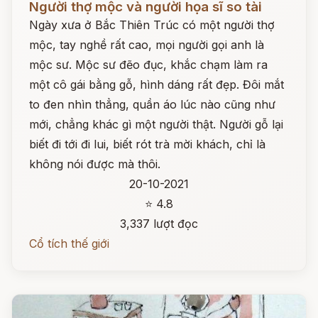
Người thợ mộc và người họa sĩ so tài
Ngày xưa ở Bắc Thiên Trúc có một người thợ
mộc, tay nghề rất cao, mọi người gọi anh là
mộc sư. Mộc sư đẽo đục, khắc chạm làm ra
một cô gái bằng gỗ, hình dáng rất đẹp. Đôi mắt
to đen nhìn thẳng, quần áo lúc nào cũng như
mới, chẳng khác gì một người thật. Người gỗ lại
biết đi tới đi lui, biết rót trà mời khách, chỉ là
không nói được mà thôi.
20-10-2021
⭐ 4.8
3,337 lượt đọc
Cổ tích thế giới