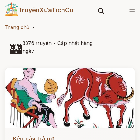
TruyệnXưaTíchCũ
Trang chủ
>
3376 truyện
•
Cập nhật hàng
🏰
ngày
Đọc ngay
Kéo cày trả nợ