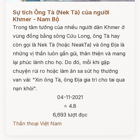
Đọc ngay
Sự tích Ông Tà (Nek Tà) của người
Khmer - Nam Bộ
Trong tâm tưởng của nhiều người dân Khmer ở
vùng đồng bằng sông Cửu Long, ông Tà hay
còn gọi là Nek Tà (hoặc NeakTa) và ông Địa là
những vị thần luôn gần gũi, thân thiện và mang
lại phúc lành cho họ. Do đó, mỗi khi gặp
chuyện rủi ro hoặc làm ăn sa sút họ thường
van vái: "Xin ông Tà, ông Địa gia trì cho tai qua
nạn khỏi".
04-11-2021
⭐ 4.8
6,693 lượt đọc
Thần thoại Việt Nam