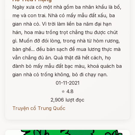
Ngày xưa có một nhà gồm ba nhân khẩu là bố,
mẹ và con trai. Nhà có mấy mẫu đất xấu, ba
gian nhà cỏ. Vì trời làm liền ba năm đại hạn
hán, hoa màu trồng trọt chẳng thu được chút
gì. Muốn đỡ đói lòng, trong nhà từ hòm rương,
bàn ghế... đều bán sạch để mua lương thực mà
vẫn chẳng đủ ăn. Quả thật đã hết cách, họ
đành bỏ mấy mẫu đất bạc màu, khoá quách ba
gian nhà cỏ trống không, bỏ đi chạy nạn.
01-11-2021
⭐ 4.8
2,906 lượt đọc
Truyện cổ Trung Quốc