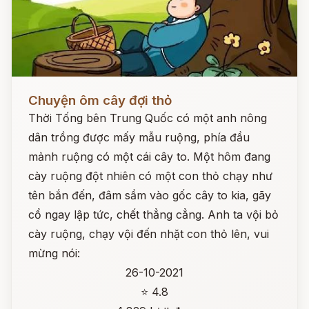
Đọc ngay
Chuyện ôm cây đợi thỏ
Thời Tống bên Trung Quốc có một anh nông
dân trồng được mấy mẫu ruộng, phía đầu
mảnh ruộng có một cái cây to. Một hôm đang
cày ruộng đột nhiên có một con thỏ chạy như
tên bắn đến, đâm sầm vào gốc cây to kia, gãy
cổ ngay lập tức, chết thẳng cẳng. Anh ta vội bỏ
cày ruộng, chạy vội đến nhặt con thỏ lên, vui
mừng nói:
26-10-2021
⭐ 4.8