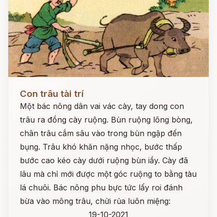
Đọc ngay
Con trâu tài trí
Một bác nông dân vai vác cày, tay dong con
trâu ra đồng cày ruộng. Bùn ruộng lõng bòng,
chân trâu cắm sâu vào trong bùn ngập đến
bụng. Trâu khó khăn nặng nhọc, bước thấp
bước cao kéo cày dưới ruộng bùn iầy. Cày đã
lâu mà chỉ mới được một góc ruộng to bằng tàu
lá chuôi. Bác nông phu bực tức lấy roi đánh
bừa vào mông trâu, chửi rủa luôn miệng:
19-10-2021