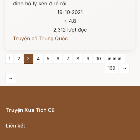
đình hồ ly kén ở rể rồi.
19-10-2021
⭐ 4.8
2,312 lượt đọc
Truyện cổ Trung Quốc
❀ ❀ ❀
1
2
3
4
5
6
7
8
9
10
169
⇢
⇥
Truyện Xưa Tích Cũ
Cổ tích Việt Nam
Liên kết
Lịch vạn niên