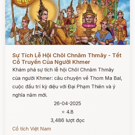
Đọc ngay
Sự Tích Lễ Hội Chôl Chnăm Thmây - Tết
Cổ Truyền Của Người Khmer
Khám phá sự tích lễ hội Chôl Chnăm Thmây
của người Khmer: câu chuyện về Thom Ma Bal,
cuộc đấu trí kỳ diệu với Đại Phạm Thiên và ý
nghĩa năm mới.
26-04-2025
⭐ 4.8
3,486 lượt đọc
Cổ tích Việt Nam