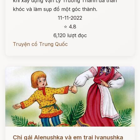
khi xây dựng Vạn Lý Trường Thành đã than
khóc và làm sụp đổ một góc thành.
11-11-2022
⭐ 4.8
6,120 lượt đọc
Truyện cổ Trung Quốc
Đọc ngay
Chị gái Alenushka và em trai Ivanushka