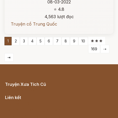
08-03-2022
⭐ 4.8
4,563 lượt đọc
Truyện cổ Trung Quốc
❀ ❀ ❀
1
2
3
4
5
6
7
8
9
10
169
⇢
⇥
Truyện Xưa Tích Cũ
Cổ tích Việt Nam
Liên kết
Lịch vạn niên
Hà Nội cũ - Món ngon Hà Nội
Truyện kiếm hiệp - Ngôn tình