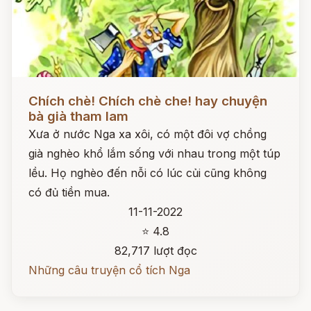
Đọc ngay
Chích chè! Chích chè che! hay chuyện
bà già tham lam
Xưa ở nước Nga xa xôi, có một đôi vợ chồng
già nghèo khổ lắm sống với nhau trong một túp
lều. Họ nghèo đến nỗi có lúc củi cũng không
có đủ tiền mua.
11-11-2022
⭐ 4.8
82,717 lượt đọc
Những câu truyện cổ tích Nga