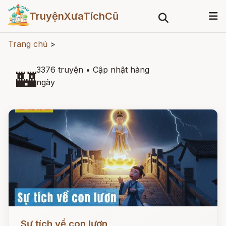
TruyệnXưaTíchCũ
Trang chủ
>
3376 truyện
•
Cập nhật hàng
🏰
ngày
Đọc ngay
Sự tích về con lươn