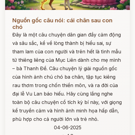
Đọc ngay
Nguồn gốc câu nói: cái chân sau con
chó
Đây là một câu chuyện dân gian đầy cảm động
và sâu sắc, kể về lòng thành bị hiểu sai, sự
tham lam của con người và trên hết là tình mẫu
tử thiêng liêng của Mục Liên dành cho mẹ mình
– bà Thanh Đề. Câu chuyện lý giải nguồn gốc
của hình ảnh chú chó ba chân, tập tục kiêng
rau thơm trong chốn thiền môn, và ra đời của
đại lễ Vu Lan báo hiếu. Hãy cùng lắng nghe
toàn bộ câu chuyện cổ tích kỳ bí này, với giọng
kể truyền cảm và hình ảnh minh họa hấp dẫn,
phù hợp cho cả người lớn và trẻ nhỏ.
04-06-2025