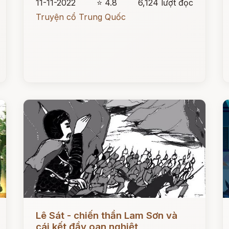
11-11-2022
⭐ 4.8
6,124 lượt đọc
Truyện cổ Trung Quốc
Đọc ngay
Đ
Lê Sát - chiến thần Lam Sơn và
cái kết đầy oan nghiệt