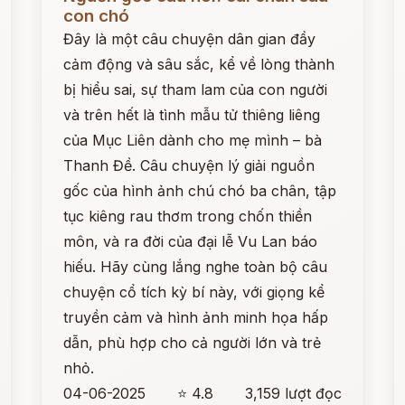
con chó
Đây là một câu chuyện dân gian đầy
cảm động và sâu sắc, kể về lòng thành
bị hiểu sai, sự tham lam của con người
và trên hết là tình mẫu tử thiêng liêng
của Mục Liên dành cho mẹ mình – bà
Thanh Đề. Câu chuyện lý giải nguồn
gốc của hình ảnh chú chó ba chân, tập
tục kiêng rau thơm trong chốn thiền
môn, và ra đời của đại lễ Vu Lan báo
hiếu. Hãy cùng lắng nghe toàn bộ câu
chuyện cổ tích kỳ bí này, với giọng kể
truyền cảm và hình ảnh minh họa hấp
dẫn, phù hợp cho cả người lớn và trẻ
nhỏ.
04-06-2025
⭐ 4.8
3,159 lượt đọc