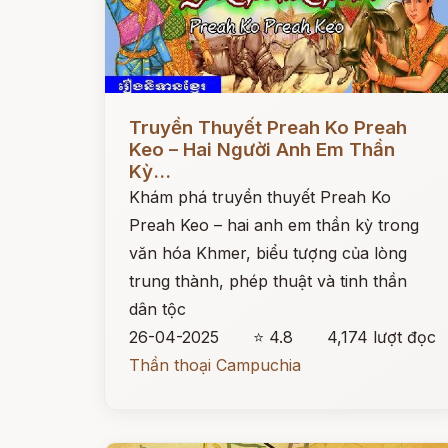
Đọc ngay
Truyền Thuyết Preah Ko Preah
Keo – Hai Người Anh Em Thần
Kỳ...
Khám phá truyền thuyết Preah Ko
Preah Keo – hai anh em thần kỳ trong
văn hóa Khmer, biểu tượng của lòng
trung thành, phép thuật và tinh thần
dân tộc
26-04-2025
⭐ 4.8
4,174 lượt đọc
Thần thoại Campuchia