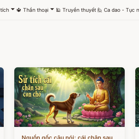
🞃
🞃
tích
🔱
Thần thoại
🕌
Truyền thuyết
🙋
Ca dao - Tục 
Đọc ngay
Đ
Nguồn gốc câu nói: cái chân sau