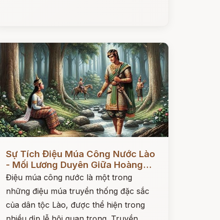
ọc ngay
Sự Tích Điệu Múa Công Nước Lào
- Mối Lương Duyên Giữa Hoàng...
Điệu múa công nước là một trong
những điệu múa truyền thống đặc sắc
của dân tộc Lào, được thể hiện trong
nhiều dịp lễ hội quan trọng. Truyền