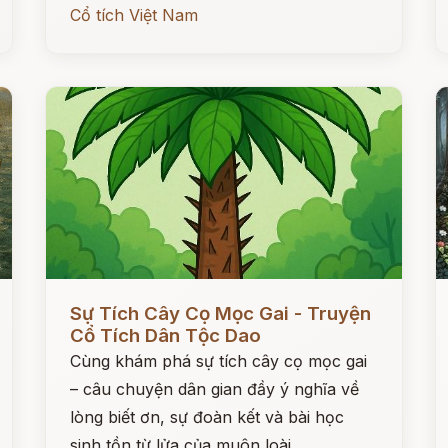
Cổ tích Việt Nam
Đọc ngay
Đ
Sự Tích Cây Cọ Mọc Gai - Truyện
Cổ Tích Dân Tộc Dao
Cùng khám phá sự tích cây cọ mọc gai
– câu chuyện dân gian đầy ý nghĩa về
lòng biết ơn, sự đoàn kết và bài học
sinh tồn từ lửa của muôn loài.