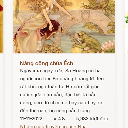
Đọc ngay
Đ
Nàng công chúa Ếch
Ngày xửa ngày xưa, Sa Hoàng có ba
người con trai. Ba chàng hoàng tử đều
rất khôi ngô tuấn tú. Họ còn rất giỏi
cưỡi ngựa, săn bắn, đặc biệt là bắn
cung, cho dù chim có bay cao bay xa
đến thế nào, họ cũng bắn trúng.
11-11-2022
⭐ 4.8
5,983 lượt đọc
Những câu truyện cổ tích Nga