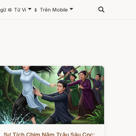
🞃
🞃
ngữ
🔯
Tử Vi
📱
Trên Mobile
ọc ngay
Sự Tích Chim Năm Trâu Sáu Cọc: