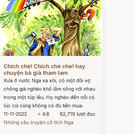
ọc ngay
Chích chè! Chích chè che! hay
chuyện bà già tham lam
Xưa ở nước Nga xa xôi, có một đôi vợ
chồng già nghèo khổ lắm sống với nhau
trong một túp lều. Họ nghèo đến nỗi có
lúc củi cũng không có đủ tiền mua.
11-11-2022
⭐ 4.8
82,719 lượt đọc
Những câu truyện cổ tích Nga