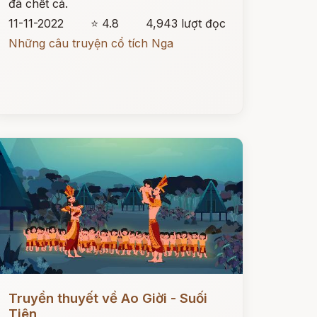
đã chết cả.
11-11-2022
⭐ 4.8
4,943 lượt đọc
Những câu truyện cổ tích Nga
ọc ngay
Truyền thuyết về Ao Giời - Suối
Tiên