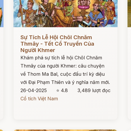
Đọc ngay
Đ
Sự Tích Lễ Hội Chôl Chnăm
Thmây - Tết Cổ Truyền Của
Người Khmer
Khám phá sự tích lễ hội Chôl Chnăm
Thmây của người Khmer: câu chuyện
về Thom Ma Bal, cuộc đấu trí kỳ diệu
với Đại Phạm Thiên và ý nghĩa năm mới.
26-04-2025
⭐ 4.8
3,489 lượt đọc
Cổ tích Việt Nam