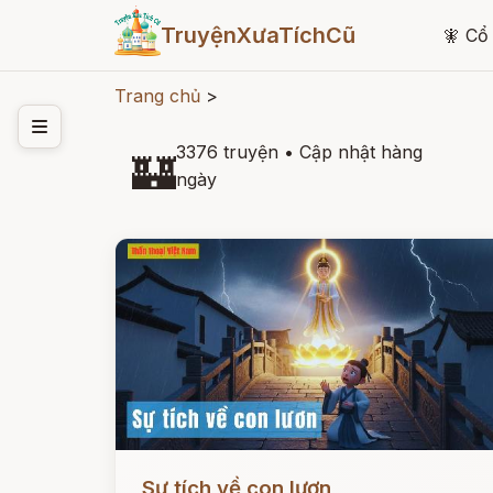
TruyệnXưaTíchCũ
🧚
Cổ 
Trang chủ
>
3376 truyện
•
Cập nhật hàng
🏰
ngày
Đọc ngay
Sự tích về con lươn