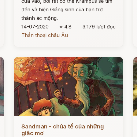
cửa vào, bởi rất có thể Krampus sẽ tìm
đến và biến Giáng sinh của bạn trở
thành ác mộng.
14-07-2020
⭐ 4.8
3,179 lượt đọc
Thần thoại châu Âu
Đọc ngay
Đ
Sandman - chúa tể của những
giấc mơ