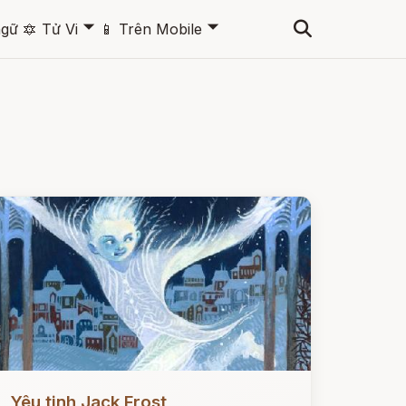
🞃
🞃
ngữ
🔯
Tử Vi
📱
Trên Mobile
ọc ngay
Yêu tinh Jack Frost