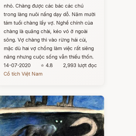
nhỏ. Chàng được các bác các chú
trong làng nuôi nấng dạy dỗ. Năm mười
tám tuổi chàng lấy vợ. Nghề chính của
chàng là quăng chài, kéo vó ở ngoài
sông. Vợ chàng thì vào rừng hái củi,
mặc dù hai vợ chồng làm việc rất siêng
năng nhưng cuộc sống vẫn thiếu thốn.
14-07-2020
⭐ 4.8
2,993 lượt đọc
Cổ tích Việt Nam