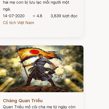
hai mẹ con bị lưu lạc mỗi người một
ngả.
14-07-2020
⭐ 4.8
3,839 lượt đọc
Cổ tích Việt Nam
ọc ngay
Chàng Quan Triều
Quan Triều mồ côi cha mẹ từ ngày còn