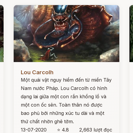
Đọc ngay
Đ
Lou Carcolh
Một quái vật nguy hiểm đến từ miền Tây
Nam nước Pháp. Lou Carcolh có hình
dạng lai giữa một con rắn khổng lồ và
một con ốc sên. Toàn thân nó được
bao phủ bởi những xúc tu dài và một
thứ chất nhờn ghê tởm.
13-07-2020
⭐ 4.8
2,663 lượt đọc