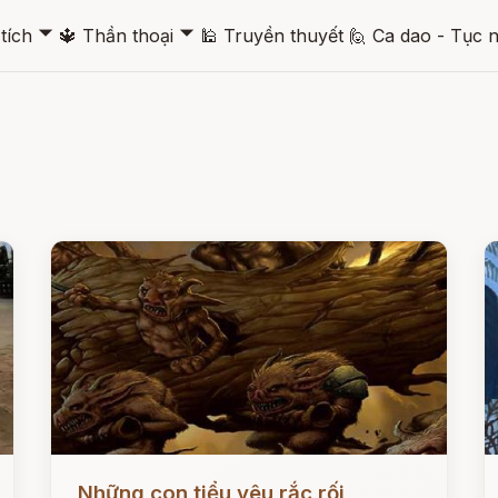
🞃
🞃
tích
🔱
Thần thoại
🕌
Truyền thuyết
🙋
Ca dao - Tục 
Đọc ngay
Đ
Những con tiểu yêu rắc rối