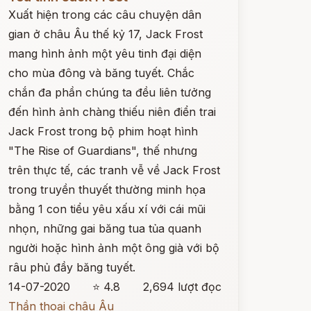
Xuất hiện trong các câu chuyện dân
gian ở châu Âu thế kỷ 17, Jack Frost
mang hình ảnh một yêu tinh đại diện
cho mùa đông và băng tuyết. Chắc
chắn đa phần chúng ta đều liên tưởng
đến hình ảnh chàng thiếu niên điển trai
Jack Frost trong bộ phim hoạt hình
"The Rise of Guardians", thế nhưng
trên thực tế, các tranh vễ về Jack Frost
trong truyền thuyết thường minh họa
bằng 1 con tiểu yêu xấu xí với cái mũi
nhọn, những gai băng tua tủa quanh
người hoặc hình ảnh một ông già với bộ
râu phủ đầy băng tuyết.
14-07-2020
⭐ 4.8
2,694 lượt đọc
Thần thoại châu Âu