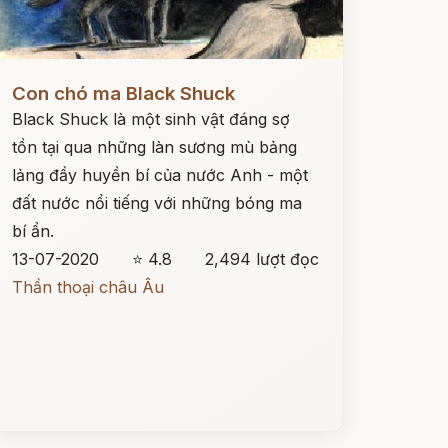
ọc ngay
Con chó ma Black Shuck
Black Shuck là một sinh vật đáng sợ
tồn tại qua những làn sương mù bảng
lảng đầy huyền bí của nước Anh - một
đất nước nổi tiếng với những bóng ma
bí ẩn.
13-07-2020
⭐ 4.8
2,494 lượt đọc
Thần thoại châu Âu