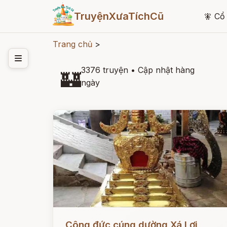
TruyệnXưaTíchCũ
🧚
Cổ 
Trang chủ
>
3376 truyện
•
Cập nhật hàng
🏰
ngày
Đọc ngay
Công đức cúng dường Xá Lợi