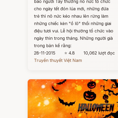
bào người Tày thưởng nô nức tổ chức
cho ngày tết đón lúa mới, những đứa
trẻ thì nô nức kéo nhau lên rừng làm
những chiếc kèn "ồ lô" thổi những giai
điệu tươi vui. Lễ hội thường tổ chức vào
ngày thìn trong tháng. Những người già
trong bản kể rằng:
28-11-2015
⭐ 4.8
10,062 lượt đọc
Truyền thuyết Việt Nam