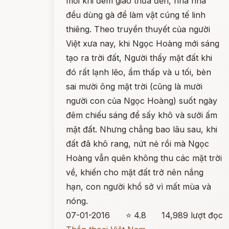
mỗi khi đêm giao thừa đến, nhà nhà
đều dùng gà để làm vật cúng tế linh
thiêng. Theo truyền thuyết của người
Việt xưa nay, khi Ngọc Hoàng mới sáng
tạo ra trời đất, Người thấy mặt đất khi
đó rất lạnh lẽo, ẩm thấp và u tối, bèn
sai mười ông mặt trời (cũng là mười
người con của Ngọc Hoàng) suốt ngày
đêm chiếu sáng để sấy khô và sưởi ấm
mặt đất. Nhưng chẳng bao lâu sau, khi
đất đã khô rang, nứt nẻ rồi mà Ngọc
Hoàng vẫn quên không thu các mặt trời
về, khiến cho mặt đất trở nên nắng
hạn, con người khổ sở vì mất mùa và
nóng.
07-01-2016
⭐ 4.8
14,989 lượt đọc