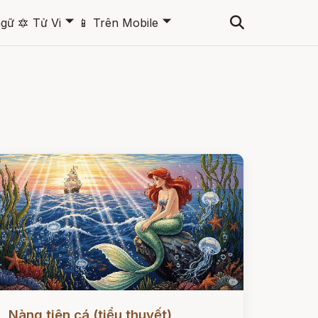
🞃
🞃
ngữ
🔯
Tử Vi
📱
Trên Mobile
ọc ngay
Nàng tiên cá (tiểu thuyết)