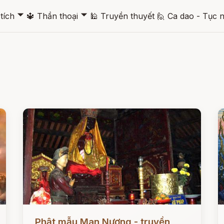
🞃
🞃
tích
🔱
Thần thoại
🕌
Truyền thuyết
🙋
Ca dao - Tục 
Đọc ngay
Đ
Phật mẫu Man Nương - truyền