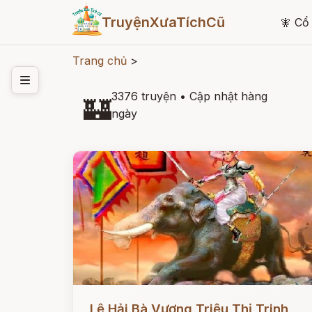
TruyệnXưaTíchCũ
🧚
Cổ 
Trang chủ
>
3376 truyện
•
Cập nhật hàng
🏰
ngày
Đọc ngay
Lệ Hải Bà Vương Triệu Thị Trinh