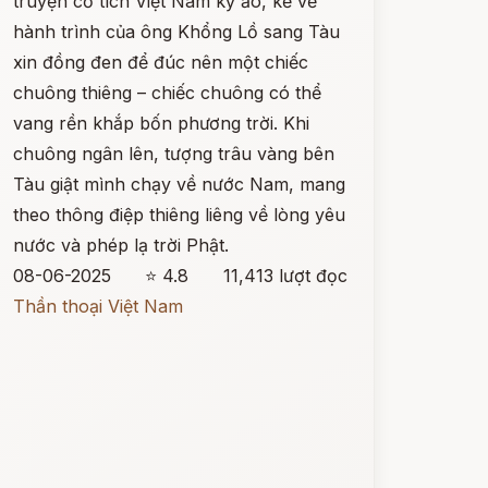
truyện cổ tích Việt Nam kỳ ảo, kể về
hành trình của ông Khổng Lồ sang Tàu
xin đồng đen để đúc nên một chiếc
chuông thiêng – chiếc chuông có thể
vang rền khắp bốn phương trời. Khi
chuông ngân lên, tượng trâu vàng bên
Tàu giật mình chạy về nước Nam, mang
theo thông điệp thiêng liêng về lòng yêu
nước và phép lạ trời Phật.
08-06-2025
⭐ 4.8
11,413 lượt đọc
Thần thoại Việt Nam