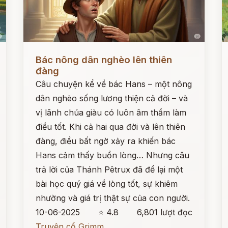
Đọc ngay
Đ
Bác nông dân nghèo lên thiên
đàng
Câu chuyện kể về bác Hans – một nông
dân nghèo sống lương thiện cả đời – và
vị lãnh chúa giàu có luôn âm thầm làm
điều tốt. Khi cả hai qua đời và lên thiên
đàng, điều bất ngờ xảy ra khiến bác
Hans cảm thấy buồn lòng… Nhưng câu
trả lời của Thánh Pêtrux đã để lại một
bài học quý giá về lòng tốt, sự khiêm
nhường và giá trị thật sự của con người.
10-06-2025
⭐ 4.8
6,801 lượt đọc
Truyện cổ Grimm