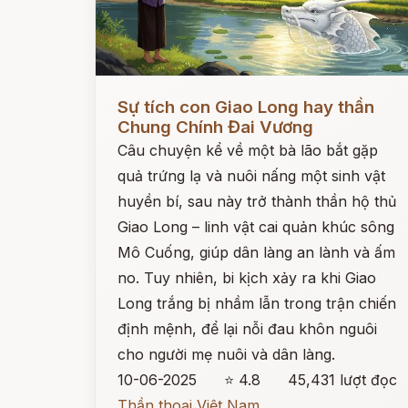
Đọc ngay
Sự tích con Giao Long hay thần
Chung Chính Đai Vương
Câu chuyện kể về một bà lão bắt gặp
quả trứng lạ và nuôi nấng một sinh vật
huyền bí, sau này trở thành thần hộ thủ
Giao Long – linh vật cai quản khúc sông
Mô Cuống, giúp dân làng an lành và ấm
no. Tuy nhiên, bi kịch xảy ra khi Giao
Long trắng bị nhầm lẫn trong trận chiến
định mệnh, để lại nỗi đau khôn nguôi
cho người mẹ nuôi và dân làng.
10-06-2025
⭐ 4.8
45,431 lượt đọc
Thần thoại Việt Nam