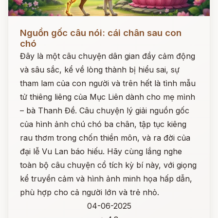
Đọc ngay
Nguồn gốc câu nói: cái chân sau con
chó
Đây là một câu chuyện dân gian đầy cảm động
và sâu sắc, kể về lòng thành bị hiểu sai, sự
tham lam của con người và trên hết là tình mẫu
tử thiêng liêng của Mục Liên dành cho mẹ mình
– bà Thanh Đề. Câu chuyện lý giải nguồn gốc
của hình ảnh chú chó ba chân, tập tục kiêng
rau thơm trong chốn thiền môn, và ra đời của
đại lễ Vu Lan báo hiếu. Hãy cùng lắng nghe
toàn bộ câu chuyện cổ tích kỳ bí này, với giọng
kể truyền cảm và hình ảnh minh họa hấp dẫn,
phù hợp cho cả người lớn và trẻ nhỏ.
04-06-2025