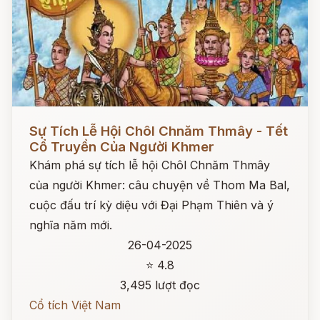
Đọc ngay
Sự Tích Lễ Hội Chôl Chnăm Thmây - Tết
Cổ Truyền Của Người Khmer
Khám phá sự tích lễ hội Chôl Chnăm Thmây
của người Khmer: câu chuyện về Thom Ma Bal,
cuộc đấu trí kỳ diệu với Đại Phạm Thiên và ý
nghĩa năm mới.
26-04-2025
⭐ 4.8
3,495 lượt đọc
Cổ tích Việt Nam