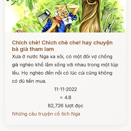
Đọc ngay
Chích chè! Chích chè che! hay chuyện
bà già tham lam
Xưa ở nước Nga xa xôi, có một đôi vợ chồng
già nghèo khổ lắm sống với nhau trong một túp
lều. Họ nghèo đến nỗi có lúc củi cũng không
có đủ tiền mua.
11-11-2022
⭐ 4.8
82,726 lượt đọc
Những câu truyện cổ tích Nga