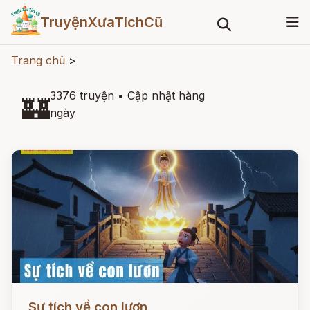
TruyệnXưaTíchCũ
Trang chủ
>
3376 truyện
•
Cập nhật hàng
🏰
ngày
Đọc ngay
Sự tích về con lươn