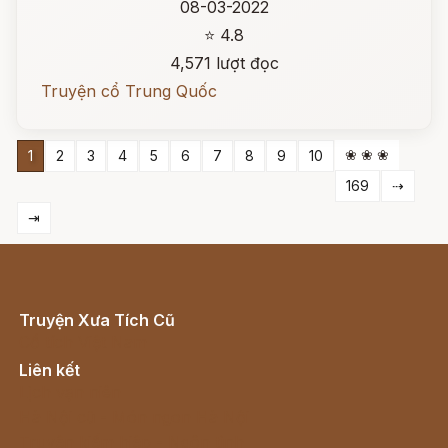
08-03-2022
⭐ 4.8
4,571 lượt đọc
Truyện cổ Trung Quốc
❀ ❀ ❀
1
2
3
4
5
6
7
8
9
10
169
⇢
⇥
Truyện Xưa Tích Cũ
Cổ tích Việt Nam
Liên kết
Lịch vạn niên
Hà Nội cũ - Món ngon Hà Nội
Truyện kiếm hiệp - Ngôn tình