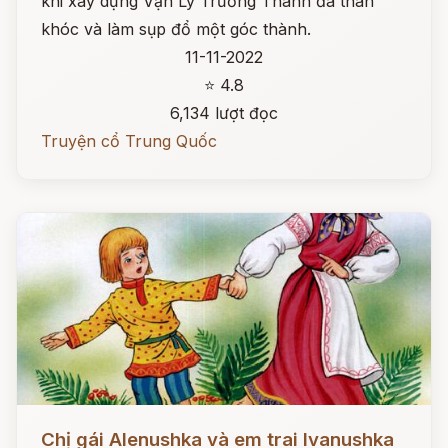
khi xây dựng Vạn Lý Trường Thành đã than
khóc và làm sụp đổ một góc thành.
11-11-2022
⭐ 4.8
6,134 lượt đọc
Truyện cổ Trung Quốc
Đọc ngay
Chị gái Alenushka và em trai Ivanushka