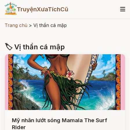
TruyệnXưaTíchCũ
Trang chủ
>
Vị thần cá mập
🏷 Vị thần cá mập
Mỹ nhân lướt sóng Mamala The Surf
Rider