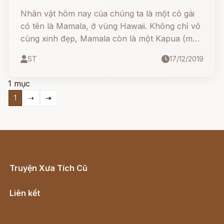
Nhân vật hôm nay của chúng ta là một cô gái
có tên là Mamala, ở vùng Hawaii. Không chỉ vô
cùng xinh đẹp, Mamala còn là một Kapua (một
số người phàm bẩm sinh sở hữu những quyền
ST
17/12/2019
năng biến hóa),
1 mục
1
⇢
⇥
Truyện Xưa Tích Cũ
Cổ tích Việt Nam
Liên kết
Lịch vạn niên
Hà Nội cũ - Món ngon Hà Nội