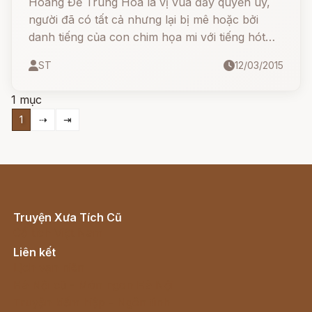
Hoàng Đế Trung Hoa là vị vua đầy quyền uy,
người đã có tất cả nhưng lại bị mê hoặc bởi
danh tiếng của con chim họa mi với tiếng hót
tuyệt vời. Từ một nơi xa xôi trong rừng sâu,
ST
12/03/2015
tiếng hót của họa mi đã chinh phục cả cung
điện, nhưng liệu nó có thể giữ được vị trí của
1 mục
mình khi một con chim máy lấp lánh xuất hiện?
1
⇢
⇥
Truyện Xưa Tích Cũ
Cổ tích Việt Nam
Liên kết
Lịch vạn niên
Hà Nội cũ - Món ngon Hà Nội
Truyện kiếm hiệp - Ngôn tình