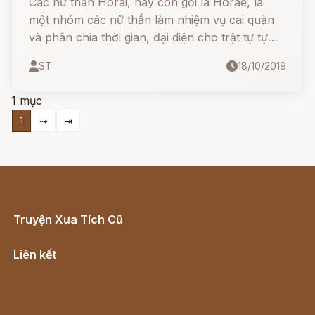
Các nữ thần Horai, hay còn gọi là Horae, là
một nhóm các nữ thần làm nhiệm vụ cai quản
và phân chia thời gian, đại diện cho trật tự tự
nhiên và mùa màng trong năm, ban đầu có 3
ST
18/10/2019
nữ thần sau đó tăng lên 4 người
1 mục
1
⇢
⇥
Truyện Xưa Tích Cũ
Cổ tích Việt Nam
Liên kết
Lịch vạn niên
Hà Nội cũ - Món ngon Hà Nội
Truyện kiếm hiệp - Ngôn tình