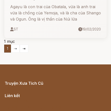
Agayu là con trai của Obatala, vừa là anh trai
vừa là chồng của Yemoja, và là cha của Shango
và Ogun. Ông là vị thần của Núi lửa
ST
19/02/2020
1 mục
1
⇢
⇥
Truyện Xưa Tích Cũ
Cổ tích Việt Nam
Liên kết
Lịch vạn niên
Hà Nội cũ - Món ngon Hà Nội