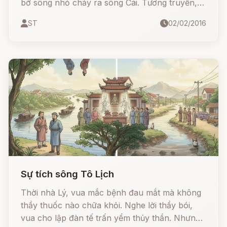
bờ sông nhỏ chảy ra sông Cái. Tương truyền,
xưa kia trong làng có nhà họ Tô, tuy gia tư
ST
02/02/2016
không giàu có lắm, nhưng mọi người ăn ở với
nhau lại thật là hiếu nghĩa, hoà thuận.
Sự tích sông Tô Lịch
Thời nhà Lý, vua mắc bệnh đau mắt mà không
thầy thuốc nào chữa khỏi. Nghe lời thầy bói,
vua cho lập đàn tế trấn yểm thủy thần. Nhưng