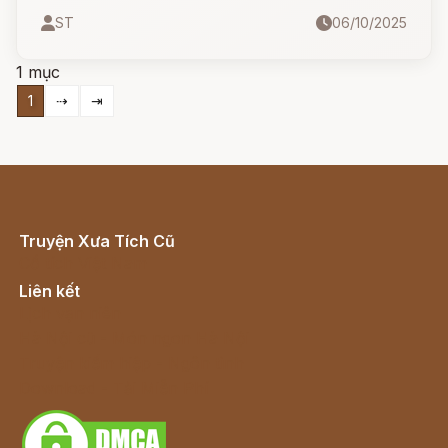
hai vợ chồng nghèo bán dầu - ông Dầu và bà
ST
06/10/2025
Dầu - vô tình trở thành vật tế oan uổng.
1 mục
1
⇢
⇥
Truyện Xưa Tích Cũ
Cổ tích Việt Nam
Liên kết
Lịch vạn niên
Hà Nội cũ - Món ngon Hà Nội
Truyện kiếm hiệp - Ngôn tình
Download - Tải Miễn Phí