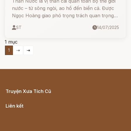
Thần Nước là vị thần cai quản toàn bộ thế giới
nước – từ sông ngòi, ao hồ đến biển cả. Được
Ngọc Hoàng giao phó trọng trách quan trọng,
Thần Nước là một vị long thần khổng lồ, làm
ST
14/07/2025
vua của 3.600 giống thủy tộc, gồm rắn, cá sấu,
thuồng luồng, rồng và vô số loài dưới thủy giới.
1 mục
1
⇢
⇥
Truyện Xưa Tích Cũ
Cổ tích Việt Nam
Liên kết
Lịch vạn niên
Hà Nội cũ - Món ngon Hà Nội
Truyện kiếm hiệp - Ngôn tình