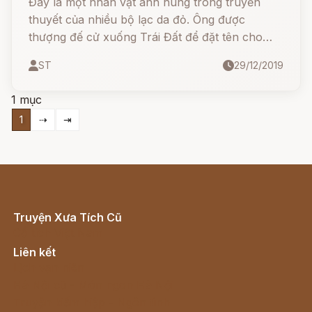
Đây là một nhân vật anh hùng trong truyền
thuyết của nhiều bộ lạc da đỏ. Ông được
thượng đế cử xuống Trái Đất để đặt tên cho
muôn loài cũng như truyền thụ cho con người
ST
29/12/2019
những kiến thức, kinh nghiệm sống.
1 mục
1
⇢
⇥
Truyện Xưa Tích Cũ
Cổ tích Việt Nam
Liên kết
Lịch vạn niên
Hà Nội cũ - Món ngon Hà Nội
Truyện kiếm hiệp - Ngôn tình