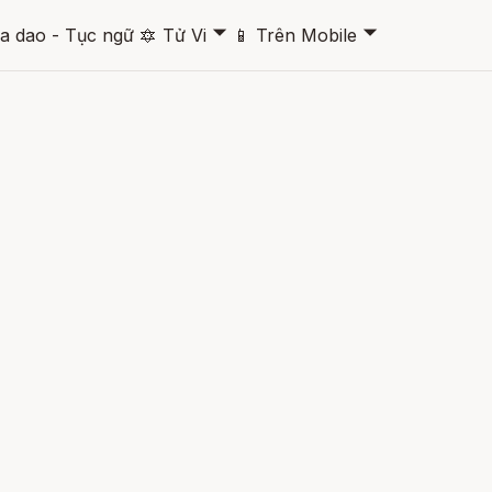
🞃
🞃
a dao - Tục ngữ
🔯
Tử Vi
📱
Trên Mobile