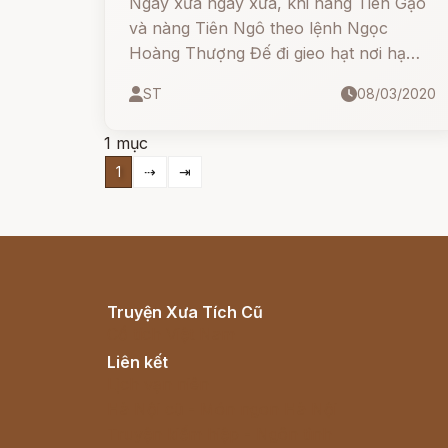
Ngày xửa ngày xưa, khi nàng Tiên Gạo
và nàng Tiên Ngô theo lệnh Ngọc
Hoàng Thượng Đế đi gieo hạt nơi hạ
giới, mày trấu, mày ngô chẳng biết làm
ST
08/03/2020
gì bèn đổ vào khe núi. Cây ngô, cây lúa
lớn lên cho hạt. Người người lấy hạt về
1 mục
ăn.
1
⇢
⇥
Truyện Xưa Tích Cũ
Cổ tích Việt Nam
Liên kết
Lịch vạn niên
Hà Nội cũ - Món ngon Hà Nội
Truyện kiếm hiệp - Ngôn tình