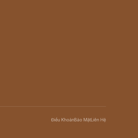
Điều Khoản
Bảo Mật
Liên Hệ