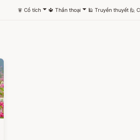
🞃
🞃
🧚
Cổ tích
🔱
Thần thoại
🕌
Truyền thuyết
🙋
C