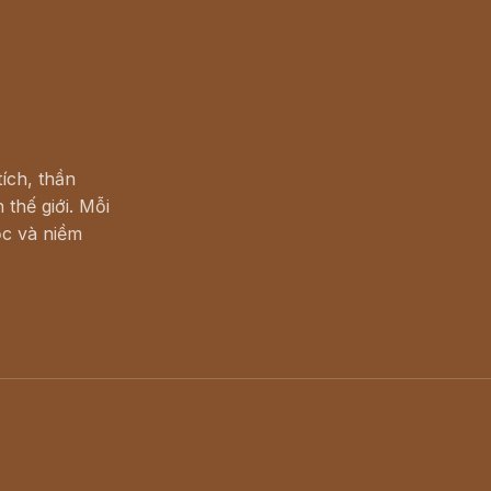
ích, thần
 thế giới. Mỗi
c và niềm