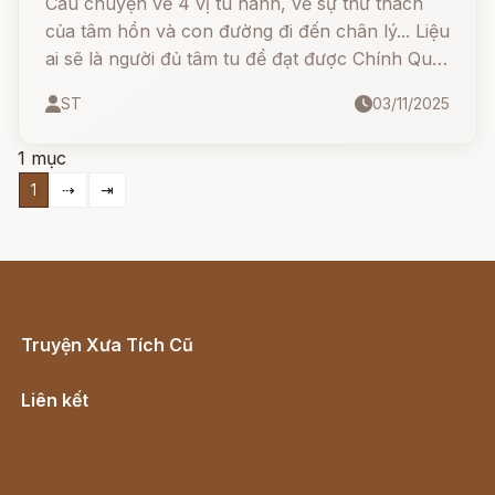
Câu chuyện về 4 vị tu hành, về sự thử thách
của tâm hồn và con đường đi đến chân lý... Liệu
ai sẽ là người đủ tâm tu để đạt được Chính Quả,
và vì sao đèo lại mang tên gọi đặc biệt này?
ST
03/11/2025
1 mục
1
⇢
⇥
Truyện Xưa Tích Cũ
Cổ tích Việt Nam
Liên kết
Lịch vạn niên
Hà Nội cũ - Món ngon Hà Nội
Truyện kiếm hiệp - Ngôn tình