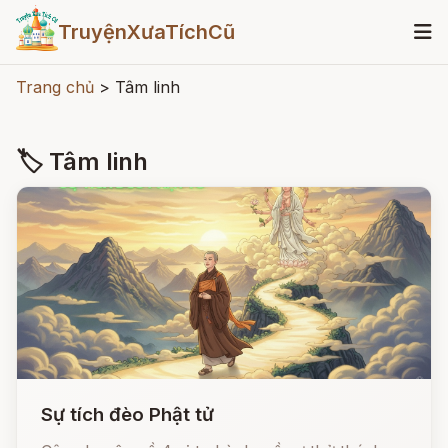
TruyệnXưaTíchCũ
Trang chủ
>
Tâm linh
🏷 Tâm linh
Sự tích đèo Phật tử