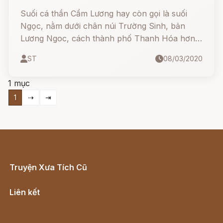
Suối cá thần Cẩm Lương hay còn gọi là suối
Ngọc, nằm dưới chân núi Trường Sinh, bản
Lương Ngoc, cách thành phố Thanh Hóa hơn
80km về phía Tây Bắc. Suối cá thần chỉ dài hơn
ST
08/03/2020
100m, rộng khoảng gần 4m nhưng lại có hàng
ngàn con cá tập trung với đủ màu sắc rất kỳ lạ.
1 mục
1
⇢
⇥
Truyện Xưa Tích Cũ
Cổ tích Việt Nam
Liên kết
Lịch vạn niên
Hà Nội cũ - Món ngon Hà Nội