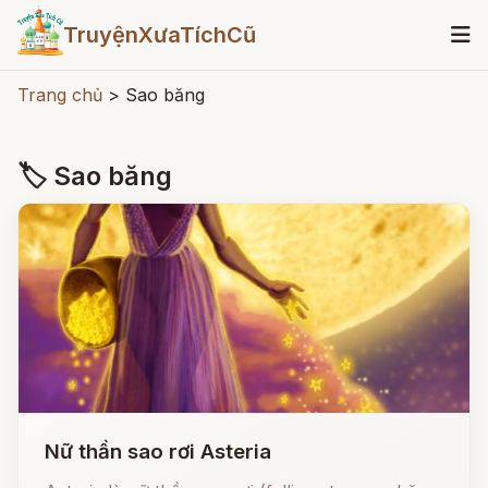
TruyệnXưaTíchCũ
Trang chủ
>
Sao băng
🏷 Sao băng
Nữ thần sao rơi Asteria