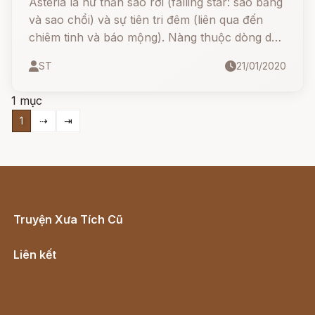
Asteria là nữ thần sao rơi (falling star: sao băng
và sao chổi) và sự tiên tri đêm (liên qua đến
chiêm tinh và báo mộng). Nàng thuộc dòng dõi
titan, là con của hai titan Coeus (Polus) và
ST
21/01/2020
Phoebe, chị gái của nữ thần Leto.
1 mục
1
⇢
⇥
Truyện Xưa Tích Cũ
Cổ tích Việt Nam
Liên kết
Lịch vạn niên
Hà Nội cũ - Món ngon Hà Nội
Truyện kiếm hiệp - Ngôn tình