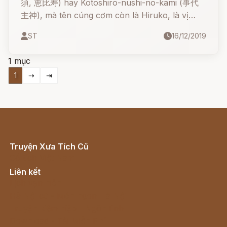
須, 恵比寿) hay Kotoshiro-nushi-no-kami (事代
主神), mà tên cúng cơm còn là Hiruko, là vị
thần của ngư dân, ngư nghiệp, vùng chài lưới,
ST
16/12/2019
sự may mắn và nhà buôn, thường được vẽ với
tay phải cầm cần câu, tay trái cầm cá tráp (cá
1 mục
hồng).
1
⇢
⇥
Truyện Xưa Tích Cũ
Cổ tích Việt Nam
Liên kết
Lịch vạn niên
Hà Nội cũ - Món ngon Hà Nội
Truyện kiếm hiệp - Ngôn tình
Download - Tải Miễn Phí