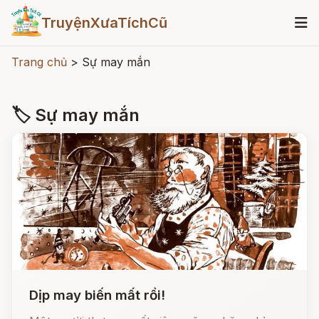
TruyệnXưaTíchCũ
Trang chủ
>
Sự may mắn
🏷 Sự may mắn
Dịp may biến mất rồi!