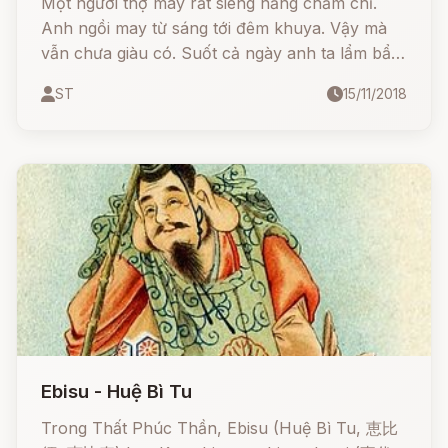
Một người thợ may rất siêng năng chăm chỉ.
Anh ngồi may từ sáng tới đêm khuya. Vậy mà
vẫn chưa giàu có. Suốt cả ngày anh ta lẩm bẩm
mỗi một câu: “Dịp may của ta đâu? Dịp may
ST
15/11/2018
của ta đâu?”
Ebisu - Huệ Bì Tu
Trong Thất Phúc Thần, Ebisu (Huệ Bì Tu, 恵比