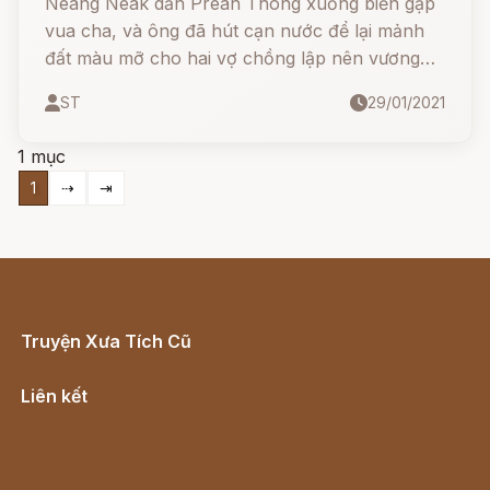
Neang Neak dẫn Preah Thong xuống biển gặp
vua cha, và ông đã hút cạn nước để lại mảnh
đất màu mỡ cho hai vợ chồng lập nên vương
quốc. Con cháu của vị hoàng tử Hindu và nàng
ST
29/01/2021
công chúa rắn thần naga chính là dân tộc
Khmer ngày nay.
1 mục
1
⇢
⇥
Truyện Xưa Tích Cũ
Cổ tích Việt Nam
Liên kết
Lịch vạn niên
Hà Nội cũ - Món ngon Hà Nội
Truyện kiếm hiệp - Ngôn tình