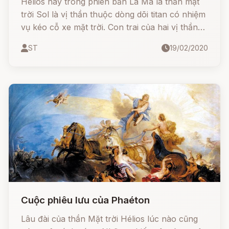
Helios hay trong phiên bản La Mã là thần mặt
trời Sol là vị thần thuộc dòng dõi titan có nhiệm
vụ kéo cỗ xe mặt trời. Con trai của hai vị thần
titan ánh sáng Hyperion và Theia, anh trai của
ST
19/02/2020
hai nữ thần ánh sáng khác là Eos (bình minh)
và Selene (mặt trăng).
Cuộc phiêu lưu của Phaéton
Lâu đài của thần Mặt trời Hélios lúc nào cũng