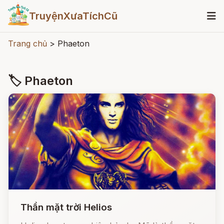
TruyệnXưaTíchCũ
Trang chủ
>
Phaeton
🏷 Phaeton
Thần mặt trời Helios