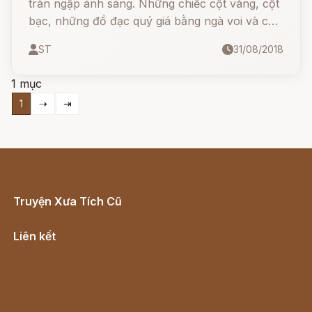
tràn ngập ánh sáng. Những chiếc cột vàng, cột
bạc, những đồ đạc quý giá bằng ngà voi và các
thứ kim cương, ngọc thạch, đồng đỏ, đồng đen
ST
31/08/2018
lúc nào cũng óng ánh, sáng rực lên như khoe
tài khoe sắc.
1 mục
1
⇢
⇥
Truyện Xưa Tích Cũ
Cổ tích Việt Nam
Liên kết
Lịch vạn niên
Hà Nội cũ - Món ngon Hà Nội
Truyện kiếm hiệp - Ngôn tình
Download - Tải Miễn Phí