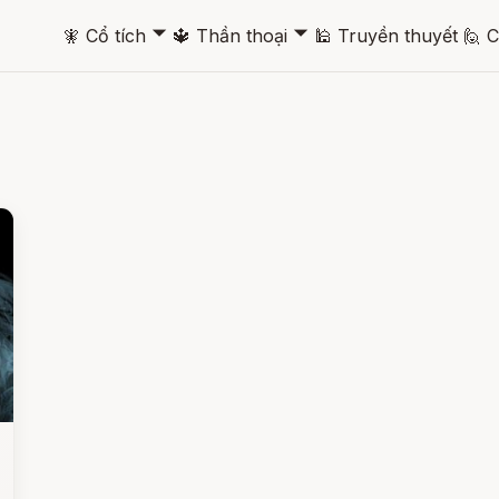
🞃
🞃
🧚
Cổ tích
🔱
Thần thoại
🕌
Truyền thuyết
🙋
C