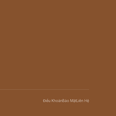
Điều Khoản
Bảo Mật
Liên Hệ