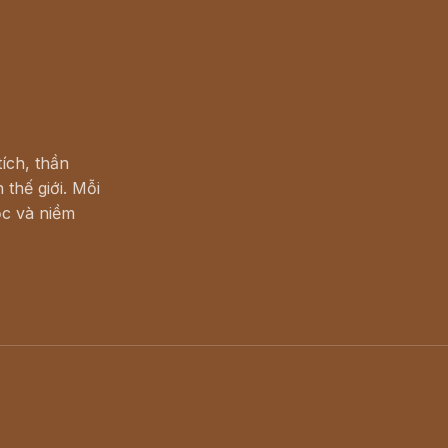
ích, thần
 thế giới. Mỗi
c và niềm