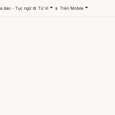
🞃
🞃
a dao - Tục ngữ
🔯
Tử Vi
📱
Trên Mobile