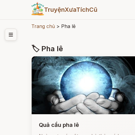
TruyệnXưaTíchCũ
Trang chủ
>
Pha lê
🏷 Pha lê
Quả cầu pha lê