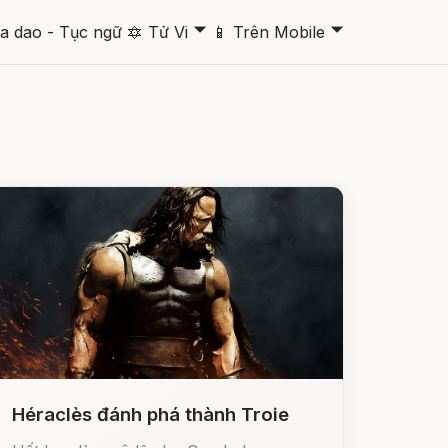
🞃
🞃
a dao - Tục ngữ
🔯
Tử Vi
📱
Trên Mobile
Héraclès đánh phá thành Troie