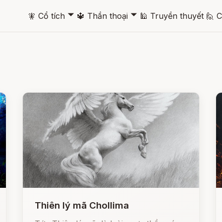
🞃
🞃
🧚
Cổ tích
🔱
Thần thoại
🕌
Truyền thuyết
🙋
C
Thiên lý mã Chollima