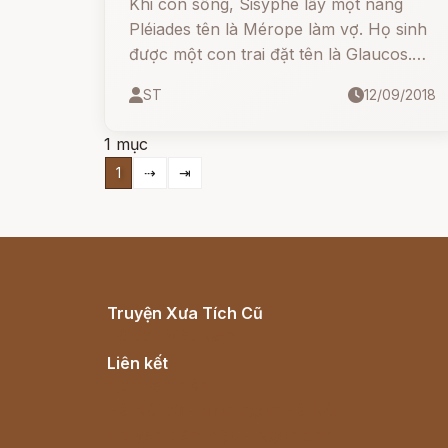
Khi còn sống, Sisyphe lấy một nàng
Pléiades tên là Mérope làm vợ. Họ sinh
được một con trai đặt tên là Glaucos.
Sau khi Sisyphe chết, Glaucos lên làm
ST
12/09/2018
vua tiếp tục trị vì trên đô thành Éphyre.
Glaucos là một vị vua nổi danh vì tài
1 mục
cưỡi ngựa.
1
⇢
⇥
Truyện Xưa Tích Cũ
Cổ tích Việt Nam
Liên kết
Lịch vạn niên
Hà Nội cũ - Món ngon Hà Nội
Truyện kiếm hiệp - Ngôn tình