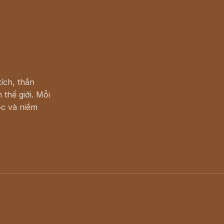
ích, thần
 thế giới. Mỗi
c và niềm