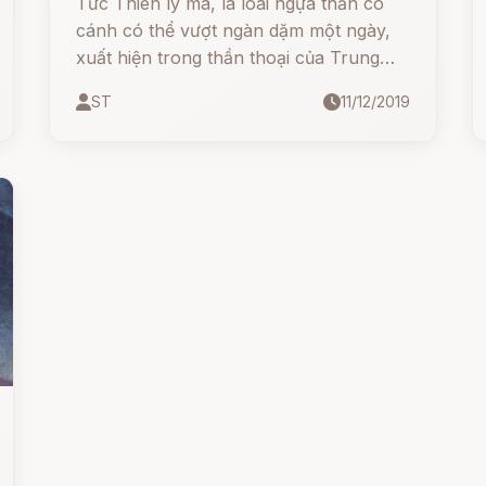
Tức Thiên lý mã, là loài ngựa thần có
cánh có thể vượt ngàn dặm một ngày,
xuất hiện trong thần thoại của Trung
Quốc và Triều Tiên. Giống như loài
ST
11/12/2019
ngựa trắng có cánh Pegasus của thần
thoại Hy Lạp,