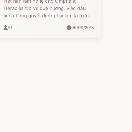
Hết hạn làm nô lệ cho Omphale,
Héraclès trở về quê hương. Việc đầu
tiên chàng quyết định phải làm là trừng
phạt nhà vua Laomédon trị vì ở thành
ST
06/09/2018
Troie về tội đã bội ước quỵt công của
chàng trong việc giải thoát cho Hésione
khỏi phải hiến mình cho loài thủy quái.