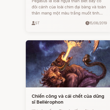
Pegasus là loài ngựa thần biết bay có
đôi cánh của loài chim đại bàng và toàn
thân mang một màu trắng muốt tinh
khiết. Là sinh vật nổi tiếng bậc nhất và
ST
15/08/2019
tên tuổi của nó thường gắn liền với
chiến tích của những người anh hùng vĩ
đại trong thần thoại Hy Lạp.
Chiến công và cái chết của dũng
sĩ Bellérophon