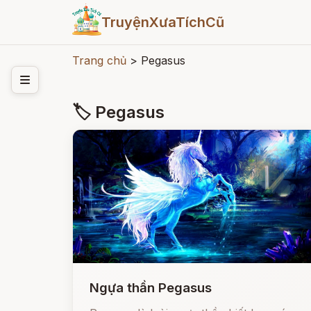
TruyệnXưaTíchCũ
Trang chủ
>
Pegasus
🏷 Pegasus
Ngựa thần Pegasus