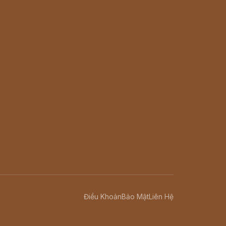
Điều Khoản
Bảo Mật
Liên Hệ