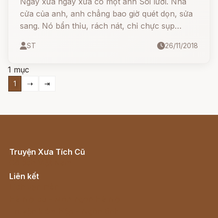
Ngày xửa ngày xưa có một anh Sói lười. Nhà
cửa của anh, anh chẳng bao giờ quét dọn, sửa
sang. Nó bẩn thỉu, rách nát, chỉ chực sụp
xuống.
ST
26/11/2018
1 mục
1
⇢
⇥
Truyện Xưa Tích Cũ
Cổ tích Việt Nam
Liên kết
Lịch vạn niên
Hà Nội cũ - Món ngon Hà Nội
Truyện kiếm hiệp - Ngôn tình