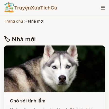
TruyệnXưaTíchCũ
Trang chủ
>
Nhà mới
🏷 Nhà mới
Chó sói tính lầm