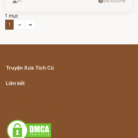
ST
24/10/2019
1 mục
1
⇢
⇥
Truyện Xưa Tích Cũ
Cổ tích Việt Nam
Liên kết
Lịch vạn niên
Hà Nội cũ - Món ngon Hà Nội
Truyện kiếm hiệp - Ngôn tình
Download - Tải Miễn Phí