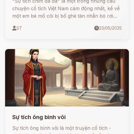
"Sự tích chim đa đa" là một trong những câu
chuyện cổ tích Việt Nam cảm động nhất, kể về
một em bé mồ côi bị bố ghẻ tàn nhẫn bỏ rơi
trong rừng. Những tiếng kêu ai oán "Bát cát
ST
23/05/2025
quả cà!" chính là lời tố cáo của oan hồn đứa trẻ
với người đời. Câu chuyện không chỉ gợi nhắc
về sự nhẫn tâm, mà còn tôn vinh tình mẫu tử
thiêng liêng và nhân quả báo ứng.
Sự tích ông bình vôi
Sự tích ông bình vôi là một truyện cổ tích -