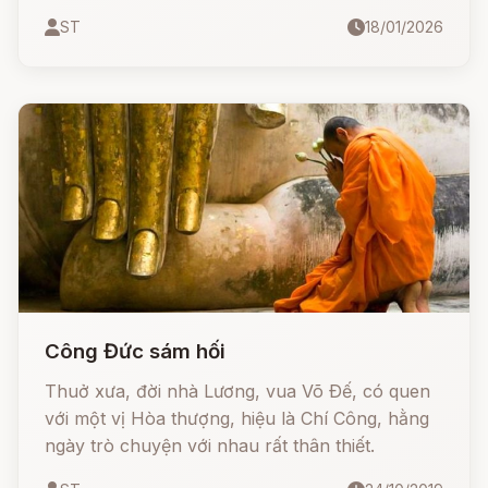
hiền đức được giải thoát khỏi kiếp luân hồi,
ST
18/01/2026
sống trong âm nhạc của gió, hương thơm của
hoa sen và sự bất tử của trái đào tiên. Một bài
học sâu sắc về nhân quả và giá trị của lối sống
thiện lương
Công Đức sám hối
Thuở xưa, đời nhà Lương, vua Võ Ðế, có quen
với một vị Hòa thượng, hiệu là Chí Công, hằng
ngày trò chuyện với nhau rất thân thiết.