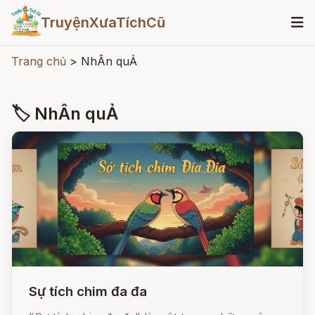
TruyệnXưaTíchCũ
Trang chủ
>
NhÂn quẢ
🏷 NhÂn quẢ
Sự tích chim đa đa