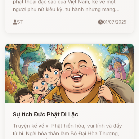
phật thoại đặc sắc của Việt Nam, kể về một
người phụ nữ kiêu kỳ, tu hành nhưng mang
lòng đố kỵ và cái kết cay đắng khi hóa thành
ST
01/07/2025
chiếc bình vôi. Đồng thời truyện cũng có những
dị bản khác về người ăn trộm hoàn lương và
chú tiểu thành tâm, được đức Phật cảm hóa.
Đây là câu chuyện mang đậm màu sắc giáo
dục, răn dạy về nhân quả, lòng từ bi, sự chân
thật và thói kiêu ngạo trong đời sống tu hành
cũng như nhân gian.
Sự tích Đức Phật Di Lặc
Truyện kể về vị Phật hiền hòa, vui tính và đầy
từ bi. Ngài hóa thân làm Bố Đại Hòa Thượng,