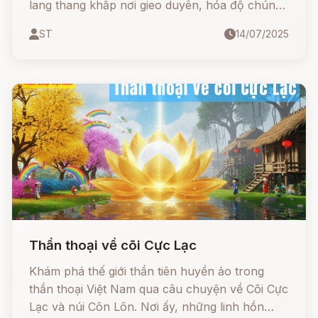
lang thang khắp nơi gieo duyên, hóa độ chúng
sinh. Mỗi bước chân Ngài đến là mang theo
ST
14/07/2025
tiếng cười, niềm vui và lòng nhân ái.
Thần thoại về cõi Cực Lạc
Khám phá thế giới thần tiên huyền ảo trong
thần thoại Việt Nam qua câu chuyện về Cõi Cực
Lạc và núi Côn Lôn. Nơi ấy, những linh hồn