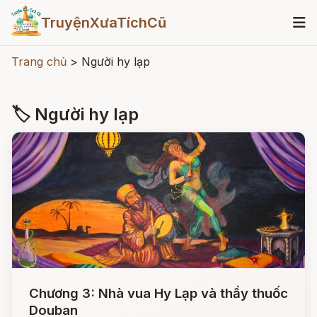
TruyệnXưaTíchCũ
Trang chủ
>
Người hy lạp
🏷 Người hy lạp
Chương 3: Nhà vua Hy Lạp và thầy thuốc
Douban