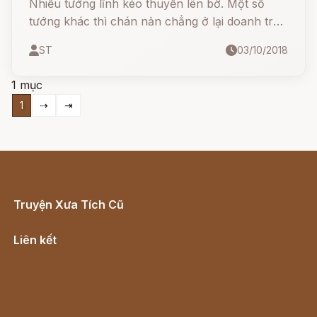
Nhiều tướng lĩnh kéo thuyền lên bờ. Một số
tướng khác thì chán nản chẳng ở lại doanh trại
trên bờ biền mà bỏ về nhà, trong số này có vị
ST
03/10/2018
tổng chỉ huy Agamemnon.
1 mục
1
⇢
⇥
Truyện Xưa Tích Cũ
Cổ tích Việt Nam
Liên kết
Lịch vạn niên
Hà Nội cũ - Món ngon Hà Nội
Truyện kiếm hiệp - Ngôn tình
Download - Tải Miễn Phí