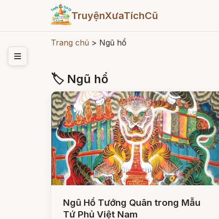
TruyệnXưaTíchCũ
Trang chủ
>
Ngũ hổ
🏷 Ngũ hổ
Ngũ Hổ Tướng Quân trong Mẫu
Tứ Phủ Việt Nam