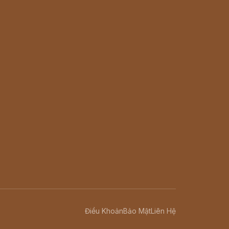
Điều Khoản
Bảo Mật
Liên Hệ