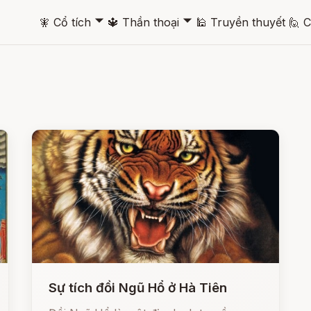
🞃
🞃
🧚
Cổ tích
🔱
Thần thoại
🕌
Truyền thuyết
🙋
C
Sự tích đồi Ngũ Hổ ở Hà Tiên