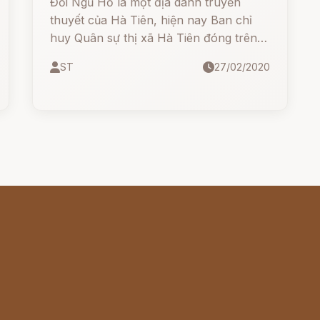
Đồi Ngũ Hổ là một địa danh truyền
thuyết của Hà Tiên, hiện nay Ban chỉ
huy Quân sự thị xã Hà Tiên đóng trên
đồi, bên cạnh doanh trại có một ngôi
ST
27/02/2020
miếu và tượng của 5 con hổ (4 con
bằng gốm, một con bằng xi măng). Vào
thời Pháp thuộc, viên chánh chủ tỉnh
cất công thự ở trên đồi này nên có câu
ca dao: