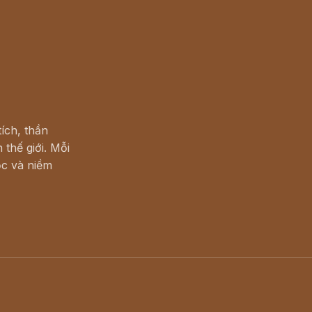
ích, thần
 thế giới. Mỗi
c và niềm