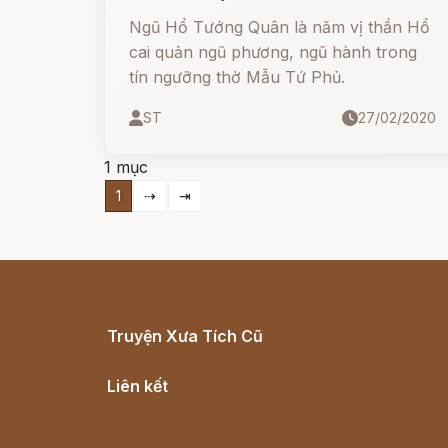
Ngũ Hổ Tướng Quân là năm vị thần Hổ
cai quản ngũ phương, ngũ hành trong
tín ngưỡng thờ Mẫu Tứ Phủ.
ST
27/02/2020
1 mục
1
⇢
⇥
Truyện Xưa Tích Cũ
Cổ tích Việt Nam
Liên kết
Lịch vạn niên
Hà Nội cũ - Món ngon Hà Nội