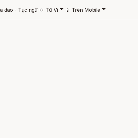
🞃
🞃
a dao - Tục ngữ
🔯
Tử Vi
📱
Trên Mobile