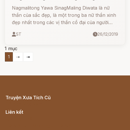
Nagmalitong Yawa SinagMaling Diwata là nữ
thần của sắc đẹp, là một trong ba nữ thần xinh
đẹp nhất trong các vị thần cổ đại của người
Visansinh.
ST
26/12/2019
1 mục
1
⇢
⇥
Truyện Xưa Tích Cũ
Cổ tích Việt Nam
Liên kết
Lịch vạn niên
Hà Nội cũ - Món ngon Hà Nội