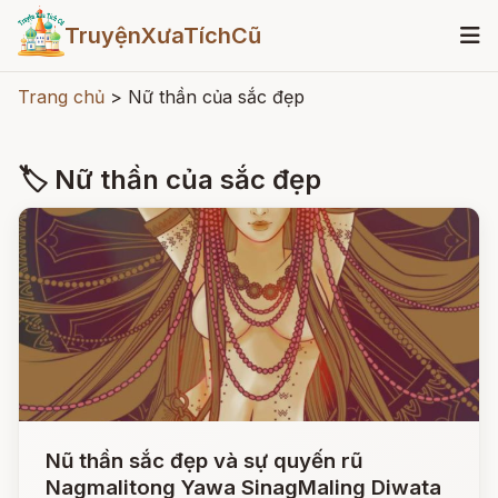
TruyệnXưaTíchCũ
Trang chủ
>
Nữ thần của sắc đẹp
🏷 Nữ thần của sắc đẹp
Nũ thần sắc đẹp và sự quyến rũ
Nagmalitong Yawa SinagMaling Diwata