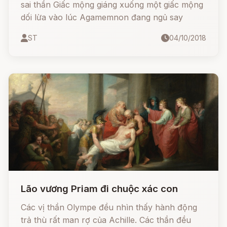
sai thần Giấc mộng giáng xuống một giấc mộng
dối lừa vào lúc Agamemnon đang ngủ say
ST
04/10/2018
Lão vương Priam đi chuộc xác con
Các vị thần Olympe đều nhìn thấy hành động
trả thù rất man rợ của Achille. Các thần đều