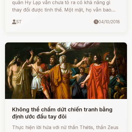
quân Hy Lạp vẫn chưa tỏ ra có khả năng gì
thay đổi được tình thế. Một mặt, họ vẫn bao
vây thành Troie, một mặt vẫn đem quân đi
ST
04/10/2018
đánh phá cướp bóc những vùng chung quanh
vùng đồng bằng Troade.
Không thể chấm dứt chiến tranh bằng
định ước đấu tay đôi
Thực hiện lời hứa với nữ thần Thétis, thần Zeus