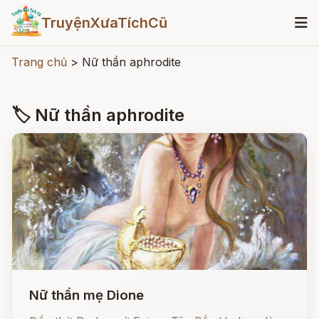
TruyệnXưaTíchCũ
Trang chủ
>
Nữ thần aphrodite
🏷 Nữ thần aphrodite
Nữ thần mẹ Dione