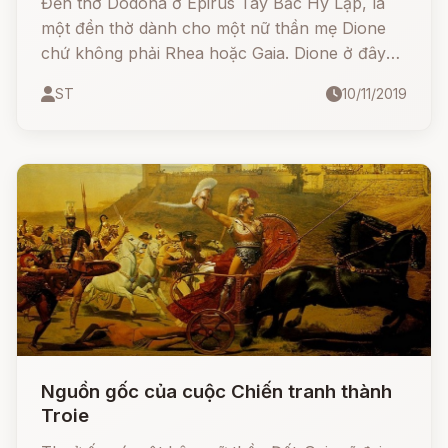
Đền thờ Dodona ở Epirus Tây Bắc Hy Lạp, là
một đền thờ dành cho một nữ thần mẹ Dione
chứ không phải Rhea hoặc Gaia. Dione ở đây
được coi là vợ của thần Zeus chứ không phải là
ST
10/11/2019
Hera.
Nguồn gốc của cuộc Chiến tranh thành
Troie