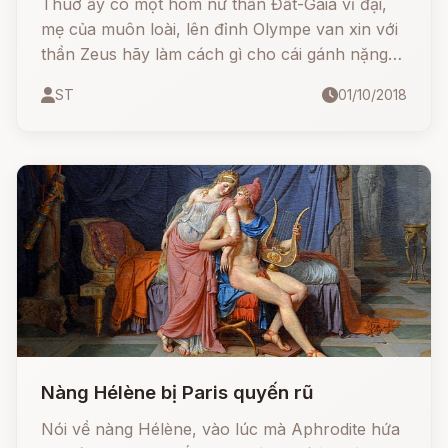
Thuở ấy có một hôm nữ thần Đất-Gaia vĩ đại,
mẹ của muôn loài, lên đỉnh Olympe van xin với
thần Zeus hãy làm cách gì cho cái gánh nặng
loài người trên vai nữ thần giảm bớt đi, vì lẽ nó
ST
01/10/2018
quá nhiều, quá nặng khiến nữ thần không thể
chịu đựng nổi.
Nàng Hélène bị Paris quyến rũ
Nói về nàng Hélène, vào lúc mà Aphrodite hứa