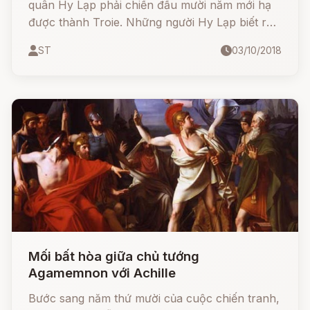
quân Hy Lạp phải chiến đấu mười năm mới hạ
được thành Troie. Những người Hy Lạp biết rõ
điều đó. Nhưng họ không vì thế mà nản lòng,
ST
03/10/2018
không vì thế mà ngồi chờ cho đến năm thứ
mười mới tung quân vào đánh những trận quyết
liệt.
Mối bất hòa giữa chủ tướng
Agamemnon với Achille
Bước sang năm thứ mười của cuộc chiến tranh,