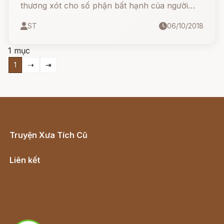
thương xót cho số phận bất hạnh của người
anh hùng đã anh dũng chiến đấu bảo vệ thành
ST
06/10/2018
Troie. Mọi người đều muốn tìm cách giúp đỡ.
1 mục
1
⇢
⇥
Truyện Xưa Tích Cũ
Cổ tích Việt Nam
Liên kết
Lịch vạn niên
Hà Nội cũ - Món ngon Hà Nội
Truyện kiếm hiệp - Ngôn tình
Download - Tải Miễn Phí