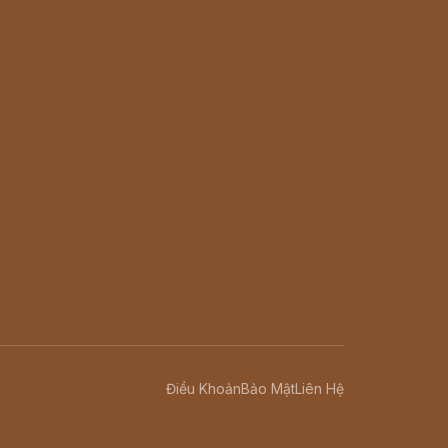
Điều Khoản
Bảo Mật
Liên Hệ