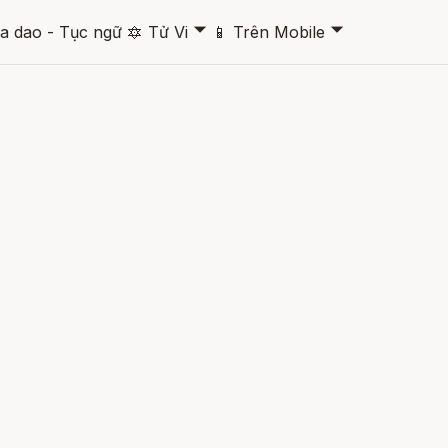
🞃
🞃
a dao - Tục ngữ
🔯
Tử Vi
📱
Trên Mobile