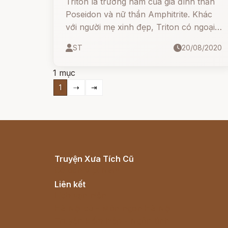
Triton là trưởng nam của gia đình thần
Poseidon và nữ thần Amphitrite. Khác
với người mẹ xinh đẹp, Triton có ngoại
hình thật kỳ dị: mình người và có tới hai
ST
20/08/2020
đuôi rắn, da sần sùi như vỏ sò, tay
chân tựa ba ba, lại có mang cá, miệng
1 mục
rộng và răng nhọn hoắt.
1
⇢
⇥
Truyện Xưa Tích Cũ
Cổ tích Việt Nam
Liên kết
Lịch vạn niên
Hà Nội cũ - Món ngon Hà Nội
Truyện kiếm hiệp - Ngôn tình