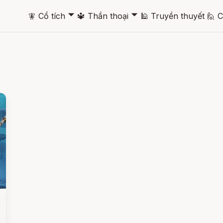
🞃
🞃
🧚
Cổ tích
🔱
Thần thoại
🕌
Truyền thuyết
🙋
C