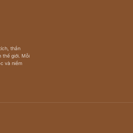
ích, thần
 thế giới. Mỗi
c và niềm