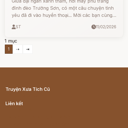
Giữa đại ngàn xanh thẳm, nơi mây phủ trắng
đỉnh đèo Trường Sơn, có một câu chuyện tình
yêu đã đi vào huyền thoại... Mời các bạn cùng
đọc chuyện về nàng Cu Pên và chàng Đào Lu
ST
11/02/2026
1 mục
1
⇢
⇥
Truyện Xưa Tích Cũ
Cổ tích Việt Nam
Liên kết
Lịch vạn niên
Hà Nội cũ - Món ngon Hà Nội
Truyện kiếm hiệp - Ngôn tình