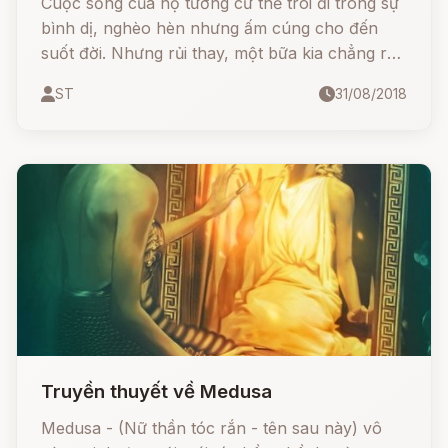
Cuộc sống của họ tưởng cứ thế trôi đi trong sự
bình dị, nghèo hèn nhưng ấm cúng cho đến
suốt đời. Nhưng rủi thay, một bữa kia chẳng rõ
ma đưa lối quỷ dẫn đường như thế nào mà lại
ST
31/08/2018
xảy ra một biến cố làm chia ly cái gia đình ấm
cúng, trong sạch, giản dị đó.
Truyền thuyết về Medusa
Medusa - (Nữ thần tóc rắn - tên sau này) vô