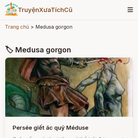
TruyệnXưaTíchCũ
Trang chủ
>
Medusa gorgon
🏷 Medusa gorgon
Persée giết ác quỷ Méduse