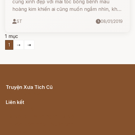
cùng xinh đẹp với mái tóc bồng bềnh màu
hoàng kim khiến ai cũng muốn ngắm nhìn, khác
với hai người chị Stheno và Euryale có một búi
ST
08/01/2019
rắn trên đầu, những cái răng nanh như của lợn
rừng và đôi bàn tay bằng thiếc.
1 mục
1
⇢
⇥
Truyện Xưa Tích Cũ
Cổ tích Việt Nam
Liên kết
Lịch vạn niên
Hà Nội cũ - Món ngon Hà Nội
Truyện kiếm hiệp - Ngôn tình
Download - Tải Miễn Phí