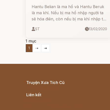
Hantu Belian là ma hổ và Hantu Beruk
là ma khỉ. Nếu bị ma hổ nhập người ta
sẽ hóa điên, còn nếu bị ma khỉ nhập thì
sẽ trở thành nghệ sĩ xiếc đại tài.
ST
13/02/2020
1 mục
1
⇢
⇥
Truyện Xưa Tích Cũ
Cổ tích Việt Nam
Liên kết
Lịch vạn niên
Hà Nội cũ - Món ngon Hà Nội