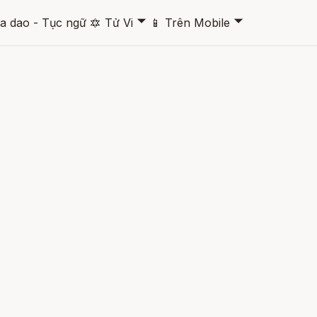
🞃
🞃
a dao - Tục ngữ
🔯
Tử Vi
📱
Trên Mobile