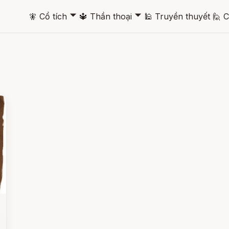
🞃
🞃
🧚
Cổ tích
🔱
Thần thoại
🕌
Truyền thuyết
🙋
C