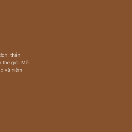
ích, thần
 thế giới. Mỗi
c và niềm