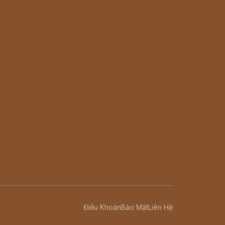
Điều Khoản
Bảo Mật
Liên Hệ