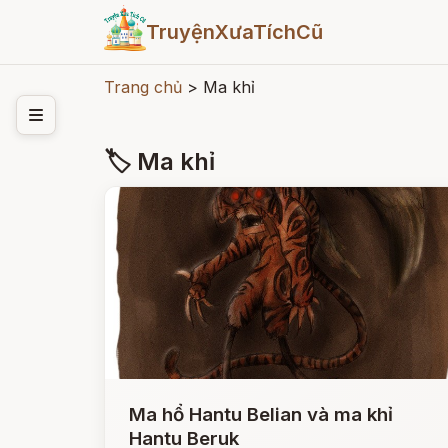
TruyệnXưaTíchCũ
Trang chủ
>
Ma khỉ
🏷 Ma khỉ
Ma hổ Hantu Belian và ma khỉ
Hantu Beruk