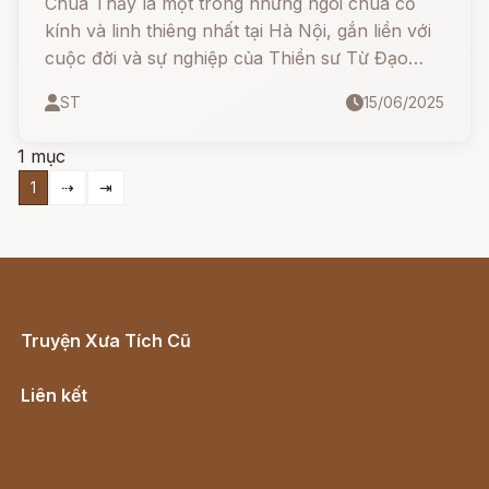
Chùa Thầy là một trong những ngôi chùa cổ
kính và linh thiêng nhất tại Hà Nội, gắn liền với
cuộc đời và sự nghiệp của Thiền sư Từ Đạo
Hạnh – một vị chân tu huyền thoại với nhiều
ST
15/06/2025
công lao cho nhân dân và Phật giáo Việt Nam.
1 mục
1
⇢
⇥
Truyện Xưa Tích Cũ
Cổ tích Việt Nam
Liên kết
Lịch vạn niên
Hà Nội cũ - Món ngon Hà Nội
Truyện kiếm hiệp - Ngôn tình