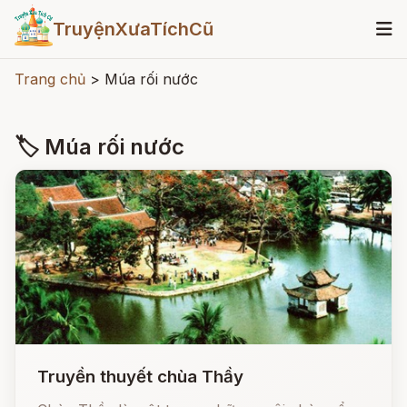
TruyệnXưaTíchCũ
Trang chủ
>
Múa rối nước
🏷 Múa rối nước
Truyền thuyết chùa Thầy